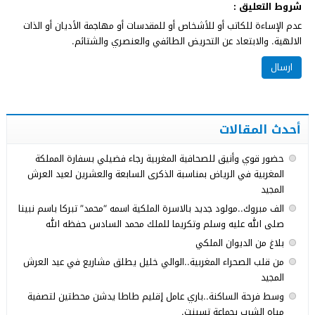
شروط التعليق :
عدم الإساءة للكاتب أو للأشخاص أو للمقدسات أو مهاجمة الأديان أو الذات
الالهية. والابتعاد عن التحريض الطائفي والعنصري والشتائم.
أحدث المقالات
حضور قوي وأنيق للصحافية المغربية رجاء فضيلي بسفارة المملكة
المغربية في الرياض بمناسبة الذكرى السابعة والعشرين لعيد العرش
المجيد
الف مبروك..مولود جديد بالاسرة الملكية اسمه “محمد” تبركا باسم نبينا
صلى الله عليه وسلم وتكريما للملك محمد السادس حفظه الله
بلاغ من الديوان الملكي
من قلب الصحراء المغربية..الوالي خليل يطلق مشاريع في عيد العرش
المجيد
وسط فرحة الساكنة..باري عامل إقليم طاطا يدشن محطتين لتصفية
مياه الشرب بجماعة تسينت.