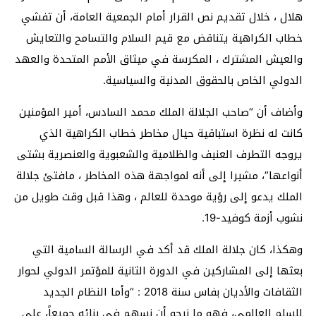
هلال ، خلال تقديم نص القرار أمام الجمعية العامة، أن تفشي
خطاب الكراهية يتناقض مع قيم السلام والتسامح والتعايش
والعيش المشترك ، المكرسة في ميثاق الأمم المتحدة والعهد
الدولي الخاص بالحقوق المدنية والسياسية.
وأضاف أن “صاحب الجلالة الملك محمد السادس، أمير المؤمنين
كانت له نظرة استباقية حيال مخاطر خطاب الكراهية الذي
يروجه التطرف العنيف والظلامية والشعبوية والعنصرية بشتى
أنواعها”، مشيرا إلى أنه لمواجهة هذه المخاطر ، مافتئ جلالة
الملك يدعو إلى رؤية موحدة للعالم ، وهذا قبل وقت طويل من
نشوب أزمة كوفيد-19.
وهكذا، كان جلالة الملك قد أكد في الرسالة السامية التي
بعثها إلى المشاركين في الدورة الثانية للمؤتمر الدولي لحوار
الثقافات والأديان بفاس سنة 2018 : “وأما النظام الجديد
للسلم العالمي، فهو ما نرجو أن نسهم في بنائه جميعاً، على