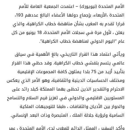
الأمم المتحدة (نيويورك) – اعتمدت الجمعية العامة للأمم
المتحدة ،الأربعاء، بإجماع دولها الأعضاء البالغ عددهم 193،
قرارا تقدم به المغرب بشأن مناهضة خطاب الكراهية، والذي
يعلن ، لأول مرة في سجلات الأمم المتحدة، 18 يونيو من كل
عام “اليوم الدولي لمناهضة خطاب الكراهية”.
ويأتي اعتماد هذا القرار التاريخي، بالغ الأهمية في سياق
عالمي يتسم بتفشي خطاب الكراهية. وقد حظي هذا القرار
بتأييد أزيد من 75 بلدا يمثلون كافة المجموعات الإقليمية
ومختلف الحساسيات الدينية والثقافية، وهو الأمر الذي يعكس
الاحترام والتقدير الذين تحظى بهما المملكة كبلد رائد على
المستويين الاقليمي والدولي في تعزيز قيم السلام والتسامح
والحوار بين الأديان والثقافات ، طبقا للتوجيهات الملكية
السامية ولرؤية جلالة الملك ، المتبصرة وذات البعد الإنساني.
وأكد السفير ، الممثل الدائم للمغرب لدى الأمم المتحدة ، عمر