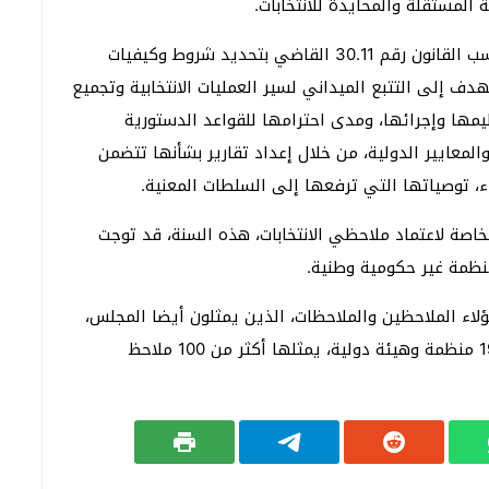
 المستقلة والمحايدة للانتخابات.
ويقصد بالملاحظة المستقلة والمحايدة للانتخابات، بحسب القانون رقم 30.11 القاضي بتحديد شروط وكيفيات
هدف إلى التتبع الميداني لسير العمليات الانتخابية وتجميع
مها وإجرائها، ومدى احترامها للقواعد الدستورية
المعايير الدولية، من خلال إعداد تقارير بشأنها تتضمن
ء، توصياتها التي ترفعها إلى السلطات المعنية.
خاصة لاعتماد ملاحظي الانتخابات، هذه السنة، قد توجت
لاء الملاحظين والملاحظات، الذين يمثلون أيضا المجلس،
سيتوزعون على كافة جهات المملكة. كما تم اعتماد 19 منظمة وهيئة دولية، يمثلها أكثر من 100 ملاحظ