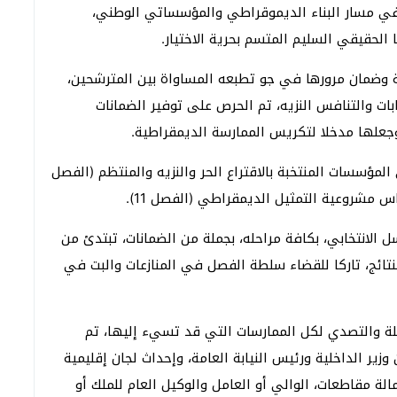
ة في مسار البناء الديموقراطي والمؤسساتي الوطني،
لحقيقي السليم المتسم بحرية الاختيار.
مة وضمان مرورها في جو تطبعه المساواة بين المترشحين،
بات والتنافس النزيه، تم الحرص على توفير الضمانات
ية وجعلها مدخلا لتكريس الممارسة الديمقراطية.
لمؤسسات المنتخبة بالاقتراع الحر والنزيه والمنتظم (الفصل
لانتخابي، بكافة مراحله، بجملة من الضمانات، تبتدئ من
النتائج، تاركا للقضاء سلطة الفصل في المنازعات والبت في
بلة والتصدي لكل الممارسات التي قد تسيء إليها، تم
 وزير الداخلية ورئيس النيابة العامة، وإحداث لجان إقليمية
الة مقاطعات، الوالي أو العامل والوكيل العام للملك أو