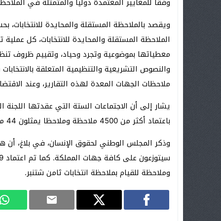
وفقا للمعايير المعتمدة دوليا والمتمثلة في الملاحظة
الملاحظة المستقلة والمحايدة للانتخابات، كل عملية ت
معطياتها بموضوعية وتجرد وحياد، وتقييم ظروف تنظي
والنصوص التشريعية والتنظيمية المتعلقة بالانتخابات و
ملاحظات الجهات المعدة لهذه التقارير، وعند الاقتضا
يشار إلى أن الاجتماعات الستة التي عقدتها اللجنة ال
باعتماد أكثر من 4500 ملاحظة وملاحظا يمثلون 44 منظمة غير حكومية وطنية.
وذكر المجلس الوطني لحقوق الإنسان، في بلاغ، أن هؤ
وملاحظة للقيام بملاحظة انتخابات ثامن شتنبر.