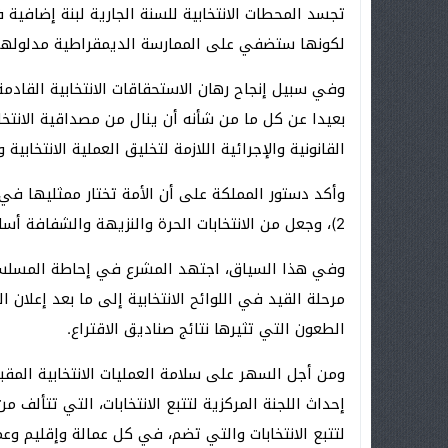
تجسد المحطات الانتخابية للسنة الجارية لبنة إضافي
لكونها ستضفي على الممارسة الديمقراطية مدلولها ا
وفي سبيل إنجاح رهان الاستحقاقات الانتخابية القاد
بعيدا عن كل ما من شأنه أن ينال من مصداقية الانتخا
القانونية والإجرائية اللازمة لتخليق العملية الانتخاب
وأكد دستور المملكة على أن الأمة تختار ممثليها في ا
2)، وجعل من الانتخابات الحرة والنزيهة والشفافة أساس مشروعية التمثيل الديمقراطي (الفصل 11).
وفي هذا السياق، اجتهد المشرع في إحاطة المسلسل ا
مرحلة القيد في اللوائح الانتخابية إلى ما بعد إعلان 
الطعون التي تثيرها نتائج صناديق الاقتراع.
ومن أجل السهر على سلامة العمليات الانتخابية المق
إحداث اللجنة المركزية لتتبع الانتخابات، التي تتألف من
لتتبع الانتخابات والتي تضم، في كل عمالة وإقليم وعم