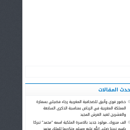
حدث المقالات
حضور قوي وأنيق للصحافية المغربية رجاء فضيلي بسفارة
المملكة المغربية في الرياض بمناسبة الذكرى السابعة
والعشرين لعيد العرش المجيد
الف مبروك..مولود جديد بالاسرة الملكية اسمه “محمد” تبركا
باسم نبينا صلى الله عليه وسلم وتكريما للملك محمد