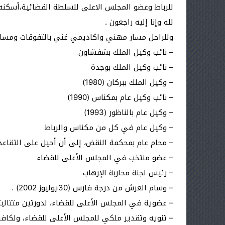
للرباط وعضو المجلس الاعلى للسلطة القضائية،أسكنه ا
لله وإنا إليه راجعون .
وللراحل مسار مهني واكاديمي غني بالتفوقات ومسا
– نائب وكيل الملك بشفشاون
– نائب وكيل الملك بوجدة
– وكيل الملك ببركان (1980)
– نائب وكيل عام بمكناس (1990)
– وكيل عام بالناظور (1993)
– وكيل عام في كل من مكناس والرباط
– محام عام بمحكمة النقض، إلى أن أحيل على التقاعد
– عضو منتخب في المجلس الأعلى للقضاء
– رئيس لجنة محاربة الإرهاب
– وسام العرش من درجة فارس (30يوليوز 2002) .
– عضوية في المجلس الأعلى للقضاء، لدورتين متتاليتين (2002- 06
– تنويه وتقدير ملكي للمجلس الأعلى للقضاء، ولكافة أعض