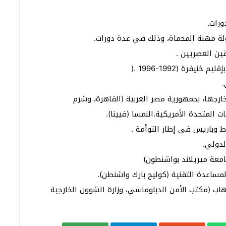
ورات.
لة مهنة المحماة، وذلك في عدة دورات.
قين العصريين .
فرة (1992-1996 .(
.
رجها، بجمهورية مصر العربية (القاهرة، وشرم
ت المتحدة الأمريكية.النمسا (فيينا).
ط وباريس فى إطار التوأمة .
لدولي.
امعة ميريلاند بواشنطون)
ساعدة التقنية (كوليج بارك واشنطن).
هاب (مكتب الأمن الدبلوماسي، وزارة الشوون الخارجية