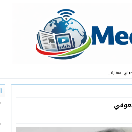
يلي بسفارة المملكة ال _
أ
لعوفي