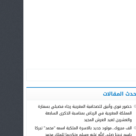
حدث المقالات
حضور قوي وأنيق للصحافية المغربية رجاء فضيلي بسفارة
المملكة المغربية في الرياض بمناسبة الذكرى السابعة
والعشرين لعيد العرش المجيد
الف مبروك..مولود جديد بالاسرة الملكية اسمه “محمد” تبركا
باسم نبينا صلى الله عليه وسلم وتكريما للملك محمد