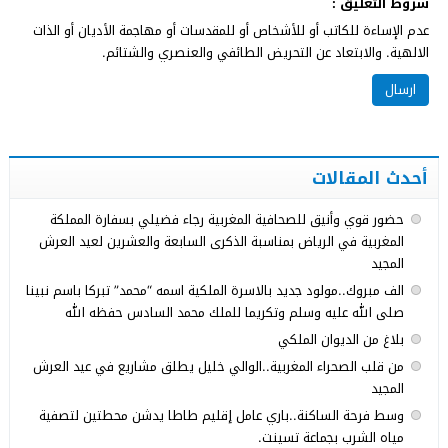
شروط التعليق :
عدم الإساءة للكاتب أو للأشخاص أو للمقدسات أو مهاجمة الأديان أو الذات
الالهية. والابتعاد عن التحريض الطائفي والعنصري والشتائم.
أحدث المقالات
حضور قوي وأنيق للصحافية المغربية رجاء فضيلي بسفارة المملكة
المغربية في الرياض بمناسبة الذكرى السابعة والعشرين لعيد العرش
المجيد
الف مبروك..مولود جديد بالاسرة الملكية اسمه “محمد” تبركا باسم نبينا
صلى الله عليه وسلم وتكريما للملك محمد السادس حفظه الله
بلاغ من الديوان الملكي
من قلب الصحراء المغربية..الوالي خليل يطلق مشاريع في عيد العرش
المجيد
وسط فرحة الساكنة..باري عامل إقليم طاطا يدشن محطتين لتصفية
مياه الشرب بجماعة تسينت.