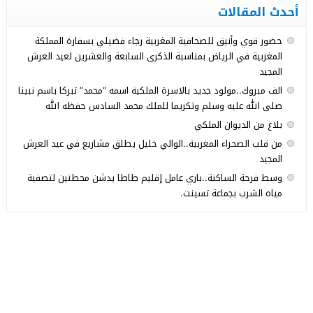
أحدث المقالات
حضور قوي وأنيق للصحافية المغربية رجاء فضيلي بسفارة المملكة
المغربية في الرياض بمناسبة الذكرى السابعة والعشرين لعيد العرش
المجيد
الف مبروك..مولود جديد بالاسرة الملكية اسمه “محمد” تبركا باسم نبينا
صلى الله عليه وسلم وتكريما للملك محمد السادس حفظه الله
بلاغ من الديوان الملكي
من قلب الصحراء المغربية..الوالي خليل يطلق مشاريع في عيد العرش
المجيد
وسط فرحة الساكنة..باري عامل إقليم طاطا يدشن محطتين لتصفية
مياه الشرب بجماعة تسينت.
© 2026 جميع الحقوق محفوظة.
Med24.ma
تصميم
مجلة الووردبريس