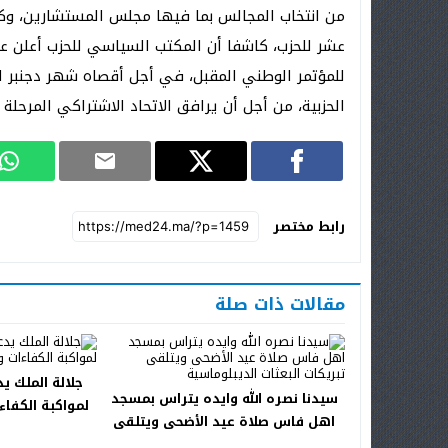
من انتخاب المجالس بما فيها مجلس المستشارين، وك
عشر للحزب، كاشفا أن المكتب السياسي للحزب أعلن ع
للمؤتمر الوطني المقبل، في أجل أقصاه شهر دجنبر ال
الحزبية، من أجل أن يرافق الاتحاد الاشتراكي المرحلة ا
رابط مختصر
مقالات ذات صلة
جلالة الملك ي
سيدنا نصره الله وايده يتراس بمسجد
لمواكبة الكفاء
اهل فاس صلاة عيد الأضحى ويتلقى
تبريكات البعثات الديبلوماسية