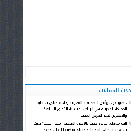
حدث المقالات
حضور قوي وأنيق للصحافية المغربية رجاء فضيلي بسفارة
المملكة المغربية في الرياض بمناسبة الذكرى السابعة
والعشرين لعيد العرش المجيد
الف مبروك..مولود جديد بالاسرة الملكية اسمه “محمد” تبركا
باسم نبينا صلى الله عليه وسلم وتكريما للملك محمد