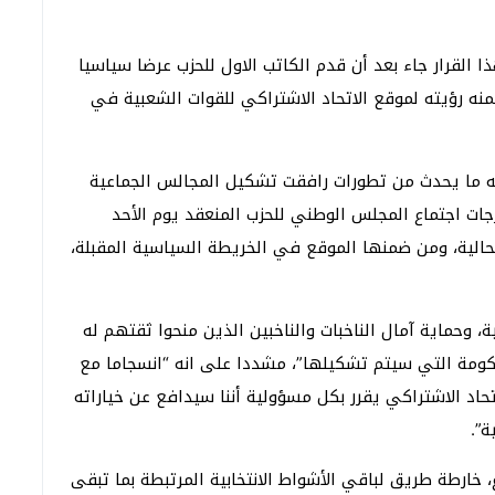
 القرار جاء بعد أن قدم الكاتب الاول للحزب عرضا سياسيا
ه رؤيته لموقع الاتحاد الاشتراكي للقوات الشعبية في
ه ما يحدث من تطورات رافقت تشكيل المجالس الجماعية
خرجات اجتماع المجلس الوطني للحزب المنعقد يوم الأحد
الحالية، ومن ضمنها الموقع في الخريطة السياسية المقبلة،
بية، وحماية آمال الناخبات والناخبين الذين منحوا ثقتهم له
كومة التي سيتم تشكيلها”، مشددا على انه “انسجاما مع
حاد الاشتراكي يقرر بكل مسؤولية أننا سيدافع عن خياراته
ة”.
، خارطة طريق لباقي الأشواط الانتخابية المرتبطة بما تبقى