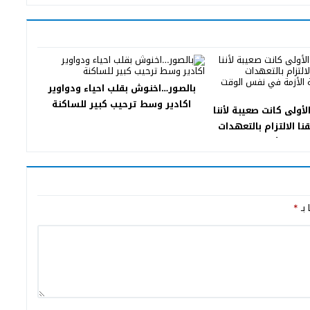
بالصور…اخنوش بقلب احياء ودواوير
اكادير وسط ترحيب كبير للساكنة
أولى كانت صعيبة لأننا
نا الالتزام بالتعهدات
اجهة الأزمة في نفس
إجراءات هادفة
 بـ
*