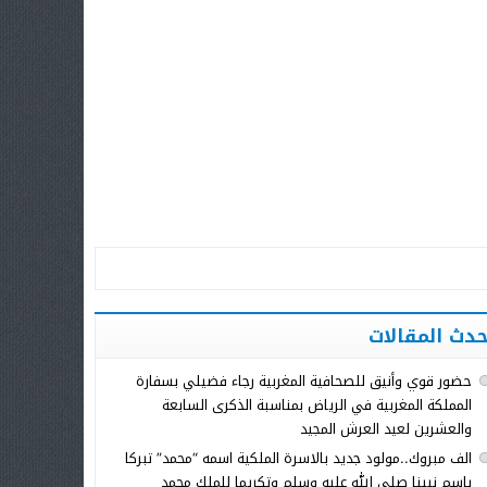
حدث المقالات
حضور قوي وأنيق للصحافية المغربية رجاء فضيلي بسفارة
المملكة المغربية في الرياض بمناسبة الذكرى السابعة
والعشرين لعيد العرش المجيد
الف مبروك..مولود جديد بالاسرة الملكية اسمه “محمد” تبركا
باسم نبينا صلى الله عليه وسلم وتكريما للملك محمد