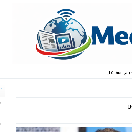
يلي بسفارة المملكة ال _
أ
ش