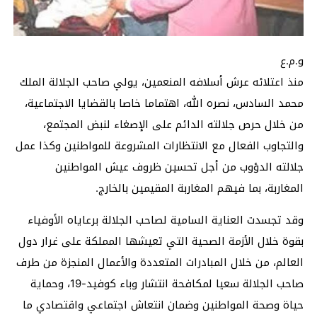
و.م.ع
منذ اعتلائه عرش أسلافه المنعمين، يولي صاحب الجلالة الملك
محمد السادس، نصره الله، اهتماما خاصا بالقضايا الاجتماعية،
من خلال حرص جلالته الدائم على الإصغاء لنبض المجتمع،
والتجاوب الفعال مع الانتظارات المشروعة للمواطنين وكذا عمل
جلالته الدؤوب من أجل تحسين ظروف عيش المواطنين
المغاربة، بما فيهم المغاربة المقيمين بالخارج.
وقد تجسدت العناية السامية لصاحب الجلالة برعاياه الأوفياء
بقوة خلال الأزمة الصحية التي تعيشها المملكة على غرار دول
العالم، من خلال المبادرات المتعددة والأعمال المنجزة من طرف
صاحب الجلالة سعيا لمكافحة انتشار وباء كوفيد-19، وحماية
حياة وصحة المواطنين وضمان انتعاش اجتماعي واقتصادي ما