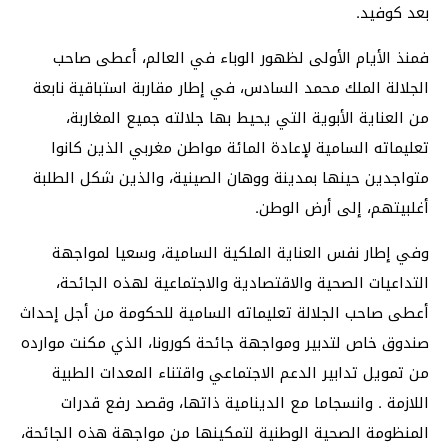
بعد كوفيد.
فمنذ الأيام الأولى لظهور الوباء في العالم، أعطى صاحب
الجلالة الملك محمد السادس، في إطار مقاربة استباقية نابعة
من العناية الأبوية التي يحيط بها جلالته جميع المغاربة،
تعليماته السامية لإعادة المائة مواطن مغربي الذين كانوا
متواجدين حينها بمدينة ووهان الصينية، والذين شكل الطلبة
أغلبيتهم، إلى أرض الوطن.
وفي إطار نفس العناية الملكية السامية، وسعيا لمواجهة
التداعيات الصحية والاقتصادية والاجتماعية لهذه الجائحة،
أعطى صاحب الجلالة تعليماته السامية للحكومة من أجل إحداث
صندوق خاص لتدبير ومواجهة جائحة كورونا، الذي مكنت موارده
من تمويل تدابير الدعم الاجتماعي واقتناء المعدات الطبية
اللازمة . وانسجاما مع الدينامية ذاتها، وقصد رفع قدرات
المنظومة الصحية الوطنية لتمكينها من مواجهة هذه الجائحة،