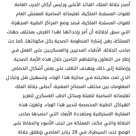
أصدر جلالة الملك، القائد الأعلى ورئيس أركان الحرب العامة
للقوات المسلحة الملكية، تعليماته السامية للمفتش العام
للقوات المسلحة الملكية، قصد وضع المراكز الطبية المجهزة،
التي سبق لجلالته أن أمر بإحداثها لهذا الغرض، بمختلف جهات
المملكة، رهن إشارة المنظومة الصحية بكل مكوناتها. كما حث
صاحب الجلالة، الأطباء المدنيين والعسكريين على العمل في
إطار من التعاون والتفاهم التامين خلال هذه الأزمة الصحية.
وإضافة إلى ذلك، وبهدف التغلب على بعض أشكال الخصاص
الذي تمت معاينته في محاربة هذا الوباء، وتسهيل نقل وتبادل
المعلومات بين مختلف المصالح المعنية، أعطى جلالة الملك
تعليماته السامية لتعبئة وسائل الطب العسكري لتعزيز
الهياكل الطبية المخصصة لتدبير هذا الوباء. وتعززت هذه
المقاربة الاستباقية ومتعددة الأبعاد التي اعتمدها صاحب
الجلالة والتي مكنت المملكة من تجنب الأسوء والحفاظ على
الوضع تحت السيطرة، في 28 يناير الماضي بإطلاق جلالة