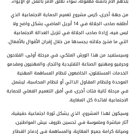
بلدهم الأم بأثمنة معقولة، سواء تعلق الأمر بالنقل أو الإيواء.
من جهة أخرى، كرس مشروع تعميم الحماية الاجتماعية الذي
أطلقه صاحب الجلالة في 14 أبريل الماضي، بشكل واضح ولا
لبس فيه، إرادة صاحب الجلالة في تنزيل العدالة الاجتماعية
التي ما فتئ جلالته يجسدها من خلال إقران الأقوال بالأفعال.
وسيستفيد من هذا الورش الملكي، في مرحلة أولى، الفلاحون
وحرفيو ومهنيو الصناعة التقليدية والتجار، والمهنيون ومقدمو
الخدمات المستقلون، الخاضعون لنظام المساهمة المهنية
الموحدة ولنظام المقاول الذاتي أو لنظام المحاسبة، ليشمل
في مرحلة ثانية فئات أخرى، في أفق التعميم الفعلي للحماية
الاجتماعية لفائدة كل المغاربة.
وسيكون لهذا المشروع، الذي يشكل ثورة اجتماعية حقيقية،
آثار مباشرة وملموسة في تحسين ظروف عيش المواطنين،
وصيانة كرامة جميع المغاربة، والمساهمة في إدماج القطاع