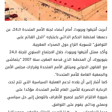
أعربت أنتيغوا وبربودا، أمام أعضاء لجنة الأمم المتحدة الـ24، عن
دعمها لمخطط الحكم الذاتي باعتباره “الحل القائم على
التوافق” لتسوية النزاع حول الصحراء المغربية.
وأكد ممثل أنتيغوا وبربودا، خلال الاجتماع السنوي للجنة الـ24
بنيويورك، أن المخطط الذي قدمه المغرب سنة 2007 “يتماشى
مع القانون الدولي وميثاق الأمم المتحدة وقرارات مجلس الأمن
والجمعية العامة للأمم المتحدة”.
كما أشار إلى أن بلاده تدعم العملية السياسية التي تتم تحت
الرعاية الحصرية للأمين العام للأمم المتحدة، مؤكدا على
ضرورة الالتزام الكبير لجميع الأطراف بالتوصل إلى حل سياسي
وعملي ودائم، يقوم على التوافق.
ودعا الدبلوماسي، في هذا الصدد، الجزائر والمغرب وموريتانيا