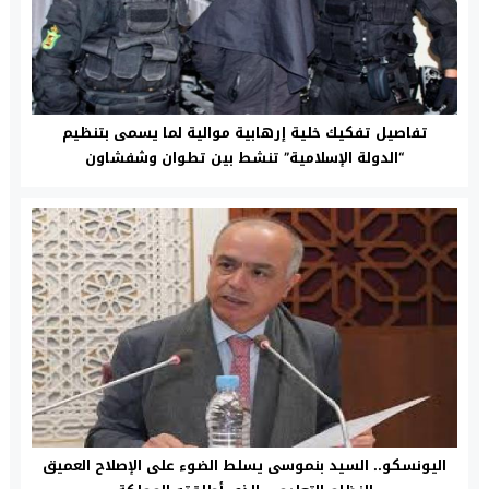
تفاصيل تفكيك خلية إرهابية موالية لما يسمى بتنظيم
“الدولة الإسلامية” تنشط بين تطوان وشفشاون
اليونسكو.. السيد بنموسى يسلط الضوء على الإصلاح العميق