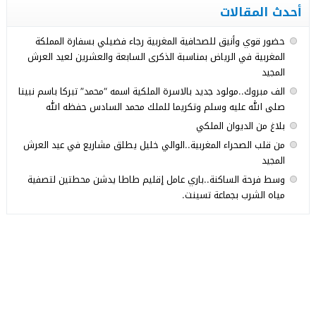
أحدث المقالات
حضور قوي وأنيق للصحافية المغربية رجاء فضيلي بسفارة المملكة
المغربية في الرياض بمناسبة الذكرى السابعة والعشرين لعيد العرش
المجيد
الف مبروك..مولود جديد بالاسرة الملكية اسمه “محمد” تبركا باسم نبينا
صلى الله عليه وسلم وتكريما للملك محمد السادس حفظه الله
بلاغ من الديوان الملكي
من قلب الصحراء المغربية..الوالي خليل يطلق مشاريع في عيد العرش
المجيد
وسط فرحة الساكنة..باري عامل إقليم طاطا يدشن محطتين لتصفية
مياه الشرب بجماعة تسينت.
© 2026 جميع الحقوق محفوظة.
Med24.ma
تصميم
مجلة الووردبريس