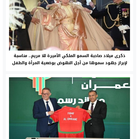
ذكرى ميلاد صاحبة السمو الملكي الأميرة للا مريم.. مناسبة
لإبراز جهود سموها من أجل النهوض بوضعية المرأة والطفل