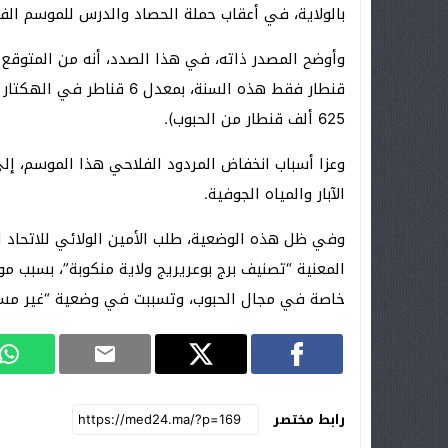
بالولاية، في أعقاب حملة الحصاد والدرس للموسم الفلاحي 2020-2021، مقارنة بالموسم
قنطار فقط هذه السنة، بمعد
625 ألف قنطار من الحبوب).
وعزا أسباب انخفاض المردود الفلاحي هذا الموسم، إ
الآبار والمياه الجوفية.
وفي ظل هذه الوضعية، طلب الأمين الولائي للاتحاد ال
المعنية “تصنيف برج بوعريريج ولاية منكوبة”، بسبب م
خاصة في مجال الحبوب، وتسببت في وضعية “غير مسب
رابط مختصر