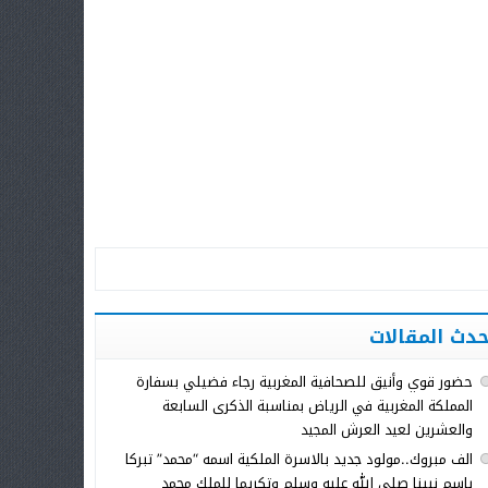
حدث المقالات
حضور قوي وأنيق للصحافية المغربية رجاء فضيلي بسفارة
المملكة المغربية في الرياض بمناسبة الذكرى السابعة
والعشرين لعيد العرش المجيد
الف مبروك..مولود جديد بالاسرة الملكية اسمه “محمد” تبركا
باسم نبينا صلى الله عليه وسلم وتكريما للملك محمد