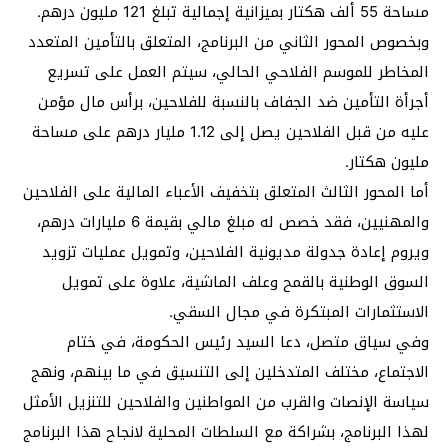
مساحة 55 ألف هكتار بميزانية إجمالية تبلغ 121 مليون درهم.
وبخصوص المحور الثاني من البرنامج، المتعلق بالتأمين المتعدد
المخاطر للموسم الفلاحي الحالي، سيتم العمل على تسريع
أجرأة التأمين ضد الجفاف بالنسبة للفلاحين، برأس مال مؤمن
عليه من قبل الفلاحين يصل إلى 1.12 مليار درهم على مساحة
مليون هكتار.
أما المحور الثالث المتعلق بتخفيف الأعباء المالية على الفلاحين
والمهنيين، فقد خصص له مبلغ مالي بقيمة 6 مليارات درهم،
ويروم إعادة جدولة مديونية الفلاحين، وتمويل عمليات تزويد
السوق الوطنية بالقمح وعلف الماشية، علاوة على تمويل
الاستثمارات المبتكرة في مجال السقي.
وفي سياق متصل، دعا السيد رئيس الحكومة، في ختام
الاجتماع، مختلف المتدخلين إلى التنسيق في ما بينهم، ونهج
سياسة الإنصات والقرب من المواطنين والفلاحين للتنزيل الأمثل
لهذا البرنامج، بشراكة مع السلطات المحلية لانجاح هذا البرنامج