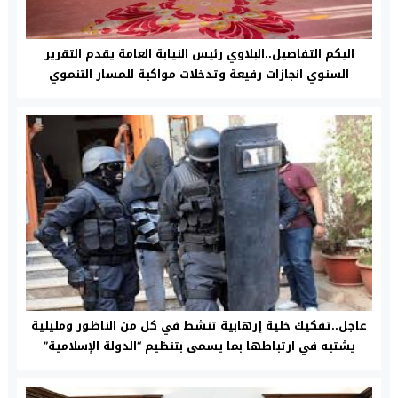
اليكم التفاصيل..البلاوي رئيس النيابة العامة يقدم التقرير
السنوي انجازات رفيعة وتدخلات مواكبة للمسار التنموي
المغربي
عاجل..تفكيك خلية إرهابية تنشط في كل من الناظور ومليلية
يشتبه في ارتباطها بما يسمى بتنظيم “الدولة الإسلامية”