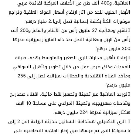
الماشية، و400 ألف طن من الأعلاف المركبة لفائدة مربي
الأبقار الحلوب للحد من آثار ارتفاع أسعار المواد العلفية وتراجع
موفورات الكلأ بكلفة إجمالية تصل إلى2.1 مليار درهم؛
تلقيح ومعالجة 27 مليون رأس من الأغنام والماعز و200 ألف
رأس من الإبل ومعالجة النحل ضد داء الفارواز بميزانية قدرها
300 مليون درهم؛
إعادة تأهيل مدارات الري الصغير والمتوسط بهدف صيانة
المعدات وخلق فرص عمل من خلال تطوير وتأهيل السواقي
ومآخذ المياه التقليدية والخطارات بميزانية تصل إلى 255
مليون درهم؛
توريد الماشية عبر تهيئة وتجهيز نقط مائية، اقتناء صهاريج
وشاحنات صهريجيه، وتهيئة المراعي على مساحة 10 آلاف
هكتار بميزانية قدرها 224 مليون درهم؛
 الري التكميلي لاستدامة البساتين حديثة الزراعة (من 2 إلى
5 سنوات) التي تم غرسها في إطار الفلاحة التضامنية على