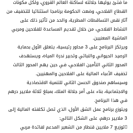
ما فتئ يوليها جلالته لساكنة العالم القروي، ولكل مكونات
القطاع الفلاحي، وضعت الحكومة برنامجا استثنائيا للتخفيف من
آثار نقص التساقطات المطرية، والحد من تأثير ذلك على
النشاط الفلاحي، من خلال تقديم المساعدة للفلاحين ومربي
الماشية المعنيين.
ويرتكز البرنامج على 3 محاور رئيسية، يتعلق الأول بحماية
الرصيد الحيواني والنباتي وتدبير ندرة المياه، ويستهدف
المحور الثاني التأمين الفلاحي، في حين يهم المحور الثالث
تخفيف الأعباء المالية على الفلاحين والمهنيين.
وسيساهم صندوق الحسن الثاني للتنمية الاقتصادية
والاجتماعية، بناء على أمر جلالة الملك، بمبلغ ثلاثة ملايير درهم
في هذا البرنامج.
ويتوزع برنامج عمل الشق الأول، الذي تصل تكلفته المالية إلى
3 ملايير درهم، على الشكل التالي:
توزيع 7 ملايين قنطار من الشعير المدعم لفائدة مربي