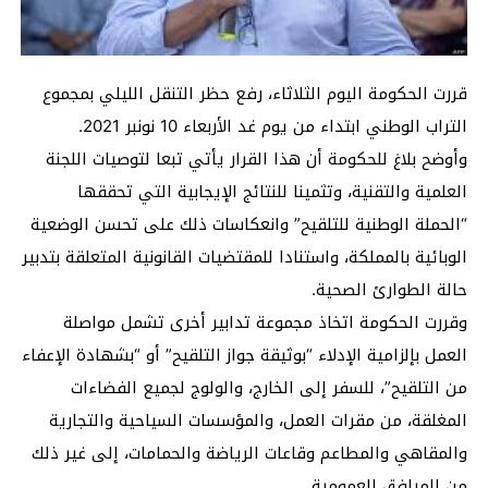
قررت الحكومة اليوم الثلاثاء، رفع حظر التنقل الليلي بمجموع
التراب الوطني ابتداء من يوم غد الأربعاء 10 نونبر 2021.
وأوضح بلاغ للحكومة أن هذا القرار يأتي تبعا لتوصيات اللجنة
العلمية والتقنية، وتثمينا للنتائج الإيجابية التي تحققها
“الحملة الوطنية للتلقيح” وانعكاسات ذلك على تحسن الوضعية
الوبائية بالمملكة، واستنادا للمقتضيات القانونية المتعلقة بتدبير
حالة الطوارئ الصحية.
وقررت الحكومة اتخاذ مجموعة تدابير أخرى تشمل مواصلة
العمل بإلزامية الإدلاء “بوثيقة جواز التلقيح” أو “بشهادة الإعفاء
من التلقيح”، للسفر إلى الخارج، والولوج لجميع الفضاءات
المغلقة، من مقرات العمل، والمؤسسات السياحية والتجارية
والمقاهي والمطاعم وقاعات الرياضة والحمامات، إلى غير ذلك
من المرافق العمومية.