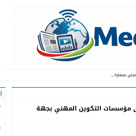
يلي بسفارة المملكة ال _
أ
ى مؤسسات التكوين المهني بجهة