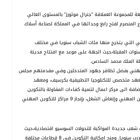
 الشركة الأمريكية “دلفي” (Delphi) التابعة للمجموعة العملاقة “جنرال موتورز” بالمستوى العالي
 المنصرم لفتح رابع وحداتها في المملكة لصناعة أسلاك
ني التي يتخرج منها مئات الشباب سنويا في مختلف
نوات المقبلة،حيث الجهة على موعد مع افتتاح مدينة
لة الملك محمد السادس.
لمهني بفضل تظافر جهود المتدخلين وفي مقدمتهم مجلس
للقرب للتكوين ، ومعهد متخصص للتكنلوجيا التطبيقية بكرسيف، ومعهد
ضافة الى مركز اعمال لتنمية كفاءات المقاولة بالتكوين
المستمر بوجدة، في حين قام المكتب الوطني التكوين المهني وإنعاش الشغل، بإنجاز 9 مراكز للتكوين المهني
ث شعب جديدة المواكبة للتحولات السوسيو اقتصادية،حيث
ستستقبل مدينة المهن والكفاءات 2920 متدربة ومتدرب سنويا. ومنح إمكانية التكوين في 8 قطاعات مختلفة