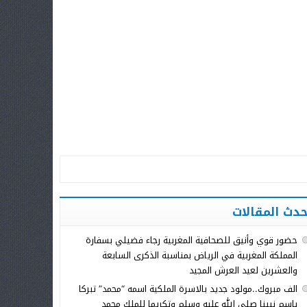
حدث المقالات
حضور قوي وأنيق للصحافية المغربية رجاء فضيلي بسفارة
المملكة المغربية في الرياض بمناسبة الذكرى السابعة
والعشرين لعيد العرش المجيد
الف مبروك..مولود جديد بالاسرة الملكية اسمه “محمد” تبركا
باسم نبينا صلى الله عليه وسلم وتكريما للملك محمد