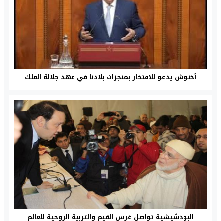
أخنوش يدعو للافتخار بمنجزات بلادنا في عهد جلالة الملك
البودشيشية تواصل غرس القيم والتربية الروحية للعالم