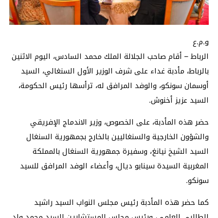
و.م.ع
الرباط – أقام صاحب الجلالة الملك محمد السادس، اليوم الاثنين
بالرباط، مأدبة غداء على شرف الوزير الأول السنغالي، السيد
أوسمان سونكو، والوفد المرافق له، ترأسها رئيس الحكومة،
السيد عزيز أخنوش.
حضر هذه المأدبة، على الخصوص، وزير الاندماج الإفريقي
والشؤون الخارجية والسنغاليين بالخارج بجمهورية السنغال
السيد الشيخ نيانغ، وسفيرة جمهورية السنغال بالمملكة
المغربية السيدة سينابو ديال، وأعضاء الوفد المرافق للسيد
سونكو.
كما حضر هذه المأدبة رئيس مجلس النواب السيد راشيد
الطالبي العلمي، ورئيس مجلس المستشارين السيد محمد ولد