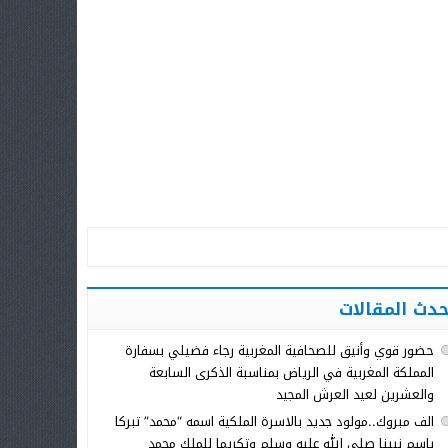
حدث المقالات
حضور قوي وأنيق للصحافية المغربية رجاء فضيلي بسفارة
المملكة المغربية في الرياض بمناسبة الذكرى السابعة
والعشرين لعيد العرش المجيد
الف مبروك..مولود جديد بالاسرة الملكية اسمه “محمد” تبركا
باسم نبينا صلى الله عليه وسلم وتكريما للملك محمد