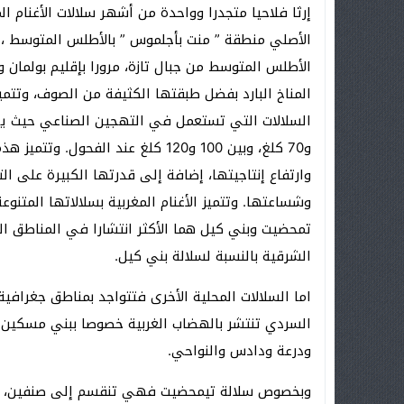
إرثا فلاحيا متجدرا وواحدة من أشهر سلالات الأغنام 
الأصلي منطقة ” منت بأجلموس ” بالأطلس المتوسط ، و
الأطلس المتوسط من جبال تازة، مرورا بإقليم بولمان و
المناخ البارد بفضل طبقتها الكثيفة من الصوف، وتت
و70 كلغ، وبين 100 و120 كلغ عند الف
وارتفاع إنتاجيتها، إضافة إلى قدرتها الكبيرة على ال
وشساعتها. وتتميز الأغنام المغربية بسلالاتها المتن
تمحضيت وبني كيل هما الأكثر انتشارا في المناطق ا
الشرقية بالنسبة لسلالة بني كيل.
اما السلالات المحلية الأخرى فتتواجد بمناطق جغرافية
السردي تنتشر بالهضاب الغربية خصوصا ببني مسكين و
ودرعة ودادس والنواحي.
وبخصوص سلالة تيمحضيت فهي تنقسم إلى صنفين، هما 