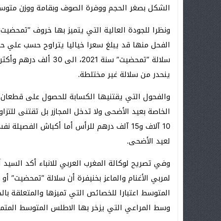
الشكل بصغر الحجم ووفرة الصوف وبقامة ووزن متوسط ٬ ورأس متوسط الحجم غسقي ال
ونظرا للجودة العالية التي يتميز بها خروف ”تمحضيت
الفحل منها قد يبلغ سعرا خياليا يتراوح حسب علي 
سلالة ”تمحضيت” سنة 2021
ينحدر من سلالة غير مختلطة.
والفحول التي يقتنيها الكسابة للحصول على قطعان 
الخاصة بعيد الأضحى ولا تدخل المجازر بل تقتنى للتزا
10 آلاف و15 آلف درهم للرأس أما أكباش الفصي
لعيد الأضحى.
وفي تصريح لوكالة المغرب العربي للانباء أكد السيد 
لمربي الأغنام والماعز بخنيفرة أن سلالة ”تمحضيت” أ
المتوسط اعتبارا للخصائص التي تميزها والمتعلقة بالج
وسط المراعي التي يزخر بها الاطلس المتوسط المتميزة