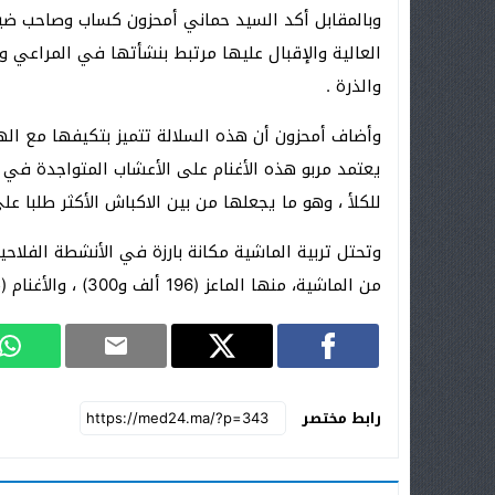
وبالمقابل أكد السيد حماني أمحزون كساب وصاحب ضيعة
العالية والإقبال عليها مرتبط بنشأتها في المراعي وب
والذرة .
وأضاف أمحزون أن هذه السلالة تتميز بتكيفها مع الهو
يعتمد مربو هذه الأغنام على الأعشاب المتواجدة في ا
للكلأ ، وهو ما يجعلها من بين الاكباش الأكثر طلبا ع
من الماشية، منها الماعز (196 ألف و300) ، والأغنام (1,05 مليون رأس) ، والأبقار (42 ألف و800 رأس).
رابط مختصر