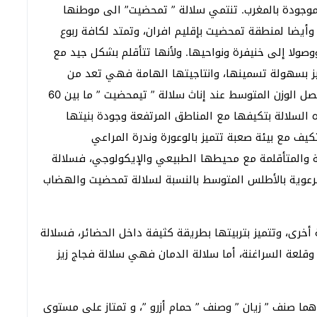
الموجودة بالمغرب. تنتمي سلالة ” تمحضيت” الى موطنها
أيضا لمنطقة تمحضيت بإقليم افران، وتمتد لكافة ربوع
وصولا إلى خنيفرة ونواحيها. ولأنها تتأقلم بشكل جيد مع
ميز بسهولة تسمينها، وانتاجيتها الهامة فهي تعد من
السلالات التي تستعمل في التهجين الصناعي حيث يصل الوزن المتوسط عند إناث سلالة ” تيمحضيت ” ما بين 60
حول. وتتميز هذه السلالة بتكيفها مع المناطق المرتفعة وجودة بنيتها
تكيف مع بيئة صعبة تتميز بالوعورة وندرة المراعي
وعة والمتأقلمة مع محيطها الطبيعي والإيكولوجي، فسلالة
لرعوية بالأطلس المتوسط بالنسبة لسلالة تمحضيت والهضاب
 أخرى، وتتميز بتربيتها بطريقة كثيفة داخل الحضائر، فسلالة
قلعة السراغنة، أما سلالة الدمان فهي سلالة فجاج زيز
صنف ” زيان ” وصنف ” حمام أزرو ”، و تمتاز على مستوى