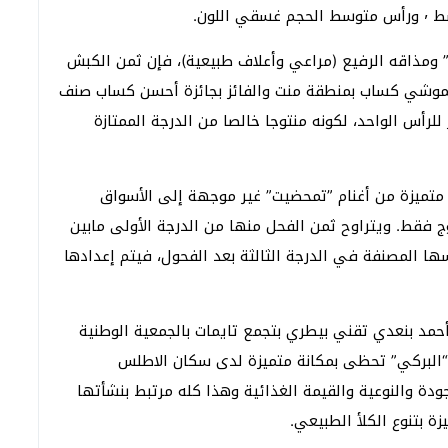
لون.
” ومذاقه الرفيع (مراعي وأعلاف طبيعية)، فإن ثمن الكبش
حموشي كساب بمنطقة منت والفائز بجائزة أحسن كساب صنف
، الى 30 ألف درهم وأكثر للرأس الواحد، لكونه منتوجا خالصا من الدرجة الممتازة
متميزة من أغنام ”تمحضيت” غير موجهة إلى الأسواق
وج فقط. ويتراوح ثمن الفحل منها من الدرجة الأولى مابين
لة نفسها المصنفة في الدرجة الثالثة بعد الفحول، فيتم إعدادها
أحمد بنعدي تقني بيطري بتجمع تايمات بالجمعية الوطنية
و “البركي” تحظى بمكانة متميزة لدى سكان الاطلس
ودة والنوعية والقيمة الغذائية وهذا كله مرتبط بنشأتها
 بتنوع الكلأ الطبيعي.