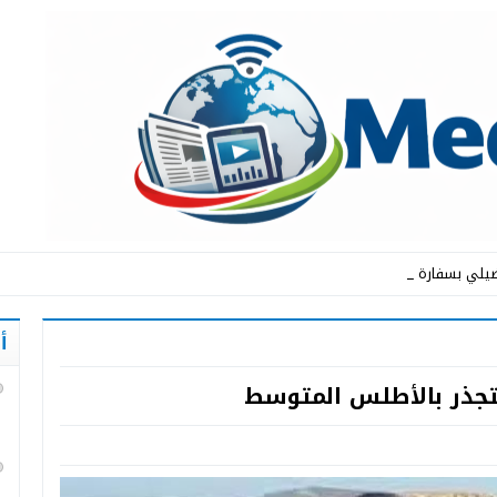
يلي بسفارة المملكة الم_
أ
متجذر بالأطلس المتوسط