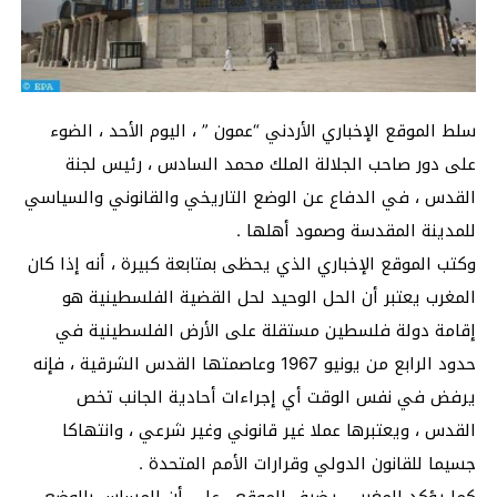
سلط الموقع الإخباري الأردني “عمون ” ، اليوم الأحد ، الضوء
على دور صاحب الجلالة الملك محمد السادس ، رئيس لجنة
القدس ، في الدفاع عن الوضع التاريخي والقانوني والسياسي
للمدينة المقدسة وصمود أهلها .
وكتب الموقع الإخباري الذي يحظى بمتابعة كبيرة ، أنه إذا كان
المغرب يعتبر أن الحل الوحيد لحل القضية الفلسطينية هو
إقامة دولة فلسطين مستقلة على الأرض الفلسطينية في
حدود الرابع من يونيو 1967 وعاصمتها القدس الشرقية ، فإنه
يرفض في نفس الوقت أي إجراءات أحادية الجانب تخص
القدس ، ويعتبرها عملا غير قانوني وغير شرعي ، وانتهاكا
جسيما للقانون الدولي وقرارات الأمم المتحدة .
كما يؤكد المغرب ، يضيف الموقع ، على أن المساس بالوضع