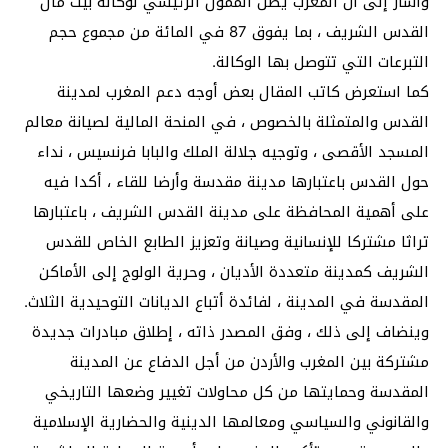
وأشار إلى أن المغرب يظل الممول الرئيسي لوكالة بيت مال
القدس الشريف ، بما يفوق 87 في المائة من مجموع حجم
التبرعات التي تتوصل بها الوكالة.
كما استعرض كاتب المقال بعض أوجه دعم المغرب لمدينة
القدس والمتمثلة بالخصوص ، في المنحة المالية لصيانة معالم
المسجد الأقصى ، وتوجيه جلالة الملك والبابا فرنسيس ، نداء
حول القدس باعتبارها مدينة مقدسة وأرضا للقاء ، أكدا فيه
على أهمية المحافظة على مدينة القدس الشريف ، باعتبارها
تراثا مشتركا للإنسانية وصيانة وتعزيز الطابع الخاص للقدس
الشريف كمدينة متعددة الأديان ، وحرية الولوج إلى الأماكن
المقدسة في المدينة ، لفائدة أتباع الديانات التوحيدية الثلاث.
وينضاف إلى ذلك ، وفق المصدر ذاته ، إطلاق مبادرات جديدة
مشتركة بين المغرب والأردن من أجل الدفاع عن المدينة
المقدسة وحمايتها من كل محاولات تغيير وضعها التاريخي
والقانوني والسياسي ومعالمها الدينية والحضارية الإسلامية