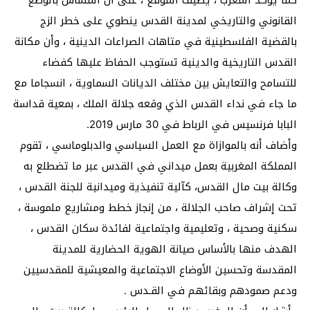
القانوني والتاريخي لمدينة القدس ينطوي على خطر الزج
بالقضية الفلسطينية في متاهات الصراعات الدينية ، وأن مكانة
القدس التاريخية والدينية تستوجب الحفاظ عليها كفضاء
للتسامح والتعايش بين مختلف الديانات السماوية ، انسجاما مع
ما جاء في نداء القدس الذي وقعه جلالة الملك ، بمعية قداسة
البابا فرنسيس في الرباط في 30 مارس 2019.
وأضاف أنه بالموازاة مع العمل السياسي والدبلوماسي ، تقوم
المملكة المغربية بعمل ميداني في القدس عبر ما تضطلع به
وكالة بيت مال القدس، كآلية تنفيذية وميدانية للجنة القدس ،
تحت إشراف صاحب الجلالة ، من إنجاز خطط ومشاريع ملموسة ،
سكنية وصحية ، وتعليمية واجتماعية لفائدة سكان القدس ،
الهدف منها بالأساس صيانة الهوية الحضارية للمدينة
المقدسة وتحسين الأوضاع الاجتماعية والمعيشية للمقدسيين
ودعم صمودهم وبقائهم في القـدس .