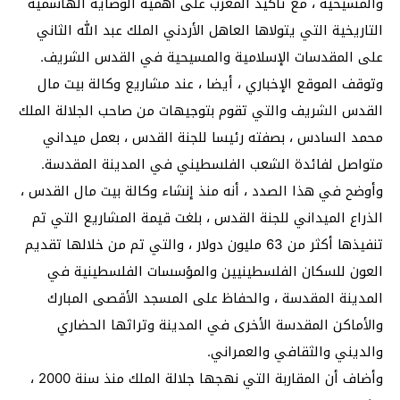
والمسيحية ، مع تأكيد المغرب على أهمية الوصاية الهاشمية
التاريخية التي يتولاها العاهل الأردني الملك عبد الله الثاني
على المقدسات الإسلامية والمسيحية في القدس الشريف.
وتوقف الموقع الإخباري ، أيضا ، عند مشاريع وكالة بيت مال
القدس الشريف والتي تقوم بتوجيهات من صاحب الجلالة الملك
محمد السادس ، بصفته رئيسا للجنة القدس ، بعمل ميداني
متواصل لفائدة الشعب الفلسطيني في المدينة المقدسة.
وأوضح في هذا الصدد ، أنه منذ إنشاء وكالة بيت مال القدس ،
الذراع الميداني للجنة القدس ، بلغت قيمة المشاريع التي تم
تنفيذها أكثر من 63 مليون دولار ، والتي تم من خلالها تقديم
العون للسكان الفلسطينيين والمؤسسات الفلسطينية في
المدينة المقدسة ، والحفاظ على المسجد الأقصى المبارك
والأماكن المقدسة الأخرى في المدينة وتراثها الحضاري
والديني والثقافي والعمراني.
وأضاف أن المقاربة التي نهجها جلالة الملك منذ سنة 2000 ،