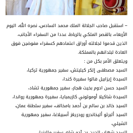
– استقبل صاحب الجلالة الملك محمد السادس، نصره الله، اليوم
الأربعاء، بالقصر الملكي بالرباط، عددا من السفراء الأجانب،
الذين قدموا لجلالته أوراق اعتمادهم كسفراء مفوضين فوق
العادة لبلدانهم بالمملكة.
ويتعلق الأمر بكل من :
السيد مصطفى إلكر كيليتش، سفير جمهورية تركيا،
السيدة إيزابيل فالوا سفيرة كندا،
السيد حسن ادوم بخيت هجار، سفير جمهورية تشاد،
السيدة شاكيلا أوموتوني كازيمبايا، سفيرة جمهورية رواندا،
السيد خالد بن سالم بن أحمد بامخالف، سفير سلطنة عمان،
السيد ألبرتو أليخاندرو رودريغز أسبيلاغا، سفير جمهورية
الشيلي،
السيد شهاب الدين بن آدم شاه، سفير ماليزيا،