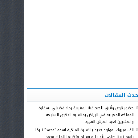
حدث المقالات
حضور قوي وأنيق للصحافية المغربية رجاء فضيلي بسفارة
المملكة المغربية في الرياض بمناسبة الذكرى السابعة
والعشرين لعيد العرش المجيد
الف مبروك..مولود جديد بالاسرة الملكية اسمه “محمد” تبركا
باسم نبينا صلى الله عليه وسلم وتكريما للملك محمد