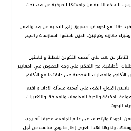
يس، النسخة الثانية من جامعتها الصيفية عن بعد، تحت
وجرى تنظيم هذه النسخة في سياق تميز بجائحة “كوفيد -19” مع لجوء غير مسبوق إلى التعليم عن بعد والعمل
براء مغاربة ودوليين، الذين ناقشوا الممارسات والقيم
التناظر عن بعد، على أنظمة التكوين للطلبة والباحثين
بات الأخلاقية، مع التفكير على وجه الخصوص في المعايير
ن الأخلاق والمهارات الشخصية في علاقتها مع الأخلاق.
اسين زاغلول، الضوء على أهمية مسألة الآداب والقيم
مة المكثفة والحرة للمعلومات والمعرفة، والتغييرات
اء البحوث.
تضمن الجودة والإنصاف في عالم الجامعة، مضيفا أنه يجب
توقعها، ولديها لهذا الغرض إطار قانوني مناسب من أجل