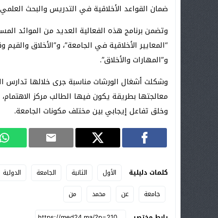
ضمان القواعد الأخلاقية في التدريس والبحث العلمي.
وتضمن برنامج هذه الفعالية العديد من الموائد المس
“المعايير الأخلاقية في الجامعة”، و”الأخلاق والقيم 
و”المهارات والأخلاق”.
وشكلت أشغال الورشات مناسبة جرى خلالها تدارس القض
معالجتها بطريقة يكون فيها الطالب مركز الاهتمام، 
وخلق تفاعل إيجابي بين مختلف مكونات الجامعة.
كلمات دليلية
الأول
الثانية
الجامعة
الدولية
جامعة
عن
محمد
من
رابط مختصر