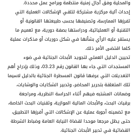
والمحلية وفق آجال زمنية منتظمة وبرامج عمل محددة.
إحداث آلية مركزية مشتركة لتلقي الإشكالات العملية التي
تفرزها الممارسة، وتصنيفها بحسب طبيعتها القانونية أو
التقنية أو العملياتية، ودراستها بصفة دورية، مع تعميم ما
يستقر عليه الرأي بشأنها في شكل دوريات أو مذكرات عملية
كلما اقتضى الأمر ذلك.
تحيين الدليل العملي لتجويد الأبحاث الجنائية في ضوء
المستجدات التي جاء بها القانون رقم 03.23، وذلك بإدراج أهم
التعديلات التي عرفها قانون المسطرة الجنائية بالدليل لاسيما
تلك المتعلقة بتحرير المحاضر، وتدبير الشكايات والوشايات،
وضمانات المشتبه فيهم أثناء الحراسة النظرية، ومراجعة
برقيات البحث، والأبحاث المالية الموازية، وتقنيات البحث الخاصة،
مع تضمينه أجوبة عملية عن الإشكالات التي أفرزها التطبيق،
حتى يظل مرجعا موحدا لقضاة النيابة العامة وضباط الشرطة
القضائية في تدبير الأبحاث الجنائية.