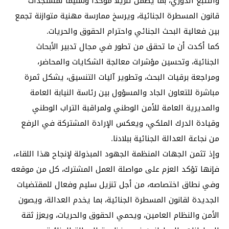
والتتبع الدوري، بما يضمن تنزيلا موحدا وسليما لمستجدات
قانون المسطرة الجنائية، ويرسخ ممارسة مهنية متوازنة تجمع
بين فعالية البحث الجنائي واحترام الحقوق والحريات.
كما أكدت أن ما تحقق من تطور في مجال تدبير الأبحاث
الجنائية، وتحسين مؤشرات معالجة الشكايات والمحاضر،
ومراجعة برقيات البحث، وتطوير آليات التنسيق، يشكل ثمرة
مباشرة للتعاون الجاد والمسؤول بين رئاسة النيابة العامة
والمديرية العامة للأمن الوطني ولمراقبة التراب الوطني
وقيادة الدرك الملكي، ويعكس الإرادة المشتركة في الرفع
من نجاعة العدالة الجنائية ببلادنا.
وإذ تثمن الجهات المنظمة الجهود المبذولة لإنجاح هذا اللقاء،
فإنها تؤكد العزم على مواصلة العمل المشترك، كل من موقعه
وفي نطاق اختصاصه، من أجل تنزيل سليم وفعال للمقتضيات
الجديدة لقانون المسطرة الجنائية، بما يخدم العدالة، ويصون
الأمن والنظام العامين، ويحمي الحقوق والحريات، ويعزز ثقة