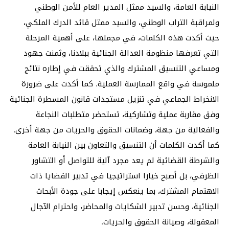
النيابة العامة، والسيد ممثل المدير العام للأمن الوطني
ولمراقبة التراب الوطني، والسيد ممثل قائد الدرك الملكي،
حيث أكدت هذه الكلمات، في مجملها، على أهمية المرحلة
التي تعرفها منظومة العدالة الجنائية ببلادنا، وثمنت جهود
ومساعي التنسيق المشترك والذي تحققت في إطاره نتائج
ملموسة في واقع الممارسة العملية. كما أكدت على ضرورة
الانخراط الجماعي في تنزيل مستجدات قانون المسطرة الجنائية
وفق مقاربة عملية وتشاركية، تستحضر متطلبات النجاعة
والفعالية من جهة، وضمانات الحقوق والحريات من جهة أخرى.
كما أكدت الكلمات أن التنسيق والتعاون بين النيابة العامة
والشرطة القضائية لم يعد مجرد آلية للتواصل أو التشاور
الظرفي، بل أصبح خيارا استراتيجيا في تدبير القضايا ذات
الاهتمام المشترك، بما ينعكس إيجابا على جودة الأبحاث
الجنائية، وحسن تدبير الشكايات والمحاضر، واحترام الآجال
المعقولة، وصيانة الحقوق والحريات.