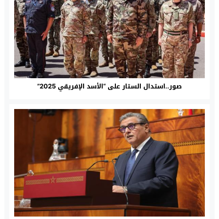
صور..استدال الستار على “الأسد الإفريقي 2025”