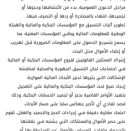
مراحل الدعوى العمومية، بدء من اكتشافها وحجزها أو
تجميدها، انتهاء بالمصادرة أو ردها أو التصرف فيها.
تطوير آليات التنسيق مع المؤسسات البنكية والمالية والهيئة
الوطنية للمعلومات المالية وباقي المؤسسات المعنية، بما
يسمح بتسريع الحصول على المعلومات الضرورية قبل تهريب
أو إخفاء الأموال محل البحث.
إشراك الممثلين القانونيين لفروع المؤسسات البنكية أو المالية
في اجتماعات لجان التنسيق الجهوية والمحلية لمناقشة
الإشكالات التي يثيرها تدبير الأبحاث المالية الموازية.
إيجاد صيغ لحث المؤسسات البنكية والمالية على التعجيل
بتنفيذ الأوامر القاضية بحجز أو تجميد الحسابات البنكيةـ وذلك
قصد تفادي أي تأخير ينعكس سلبا على مسار الأبحاث.
اعتماد مقاربة دقيقة في إجراءات الحجز والتجميد والعقل، تقوم
على حصر الأموال والممتلكات التي يشتبه في علاقتها
بالجريمة، وتفادي المساس بالأموال غير المرتبطة بها أو