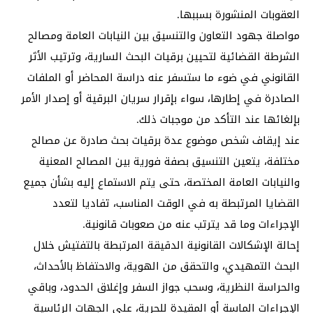
العقوبات المنشورة بسببها.
مواصلة جهود التعاون والتنسيق بين النيابات العامة ومصالح
الشرطة القضائية لتحيين برقيات البحث السارية، وترتيب الأثر
القانوني في ضوء ما ستسفر عنه دراسة المحاضر أو الملفات
الصادرة في إطارها، سواء بإقرار سريان البرقية أو إصدار الأمر
بإلغائها عند التأكد من موجبات ذلك.
عند إيقاف شخص موضوع عدة برقيات بحث صادرة عن مصالح
مختلفة، يتعين التنسيق بصفة فورية بين المصالح المعنية
والنيابات العامة المختصة، حتى يتم الاستماع إليه بشأن جميع
القضايا المرتبطة به في الوقت المناسب، تفاديا لتعدد
الإجراءات وما قد يترتب عنه من صعوبات قانونية.
إحالة الإشكالات القانونية الدقيقة المرتبطة بالتفتيش خلال
البحث التمهيدي، والتحقق من الهوية، والاحتفاظ بالأحداث،
والحراسة النظرية، وسحب جواز السفر وإغلاق الحدود، وباقي
الإجراءات الماسة أو المقيدة للحرية، على الجهات الرئاسية