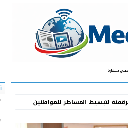
يلي بسفارة المملكة الم_
أ
رقمنة لتبسيط المساطر للمواطنين