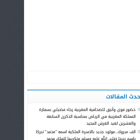
حدث المقالات
حضور قوي وأنيق للصحافية المغربية رجاء فضيلي بسفارة
المملكة المغربية في الرياض بمناسبة الذكرى السابعة
والعشرين لعيد العرش المجيد
الف مبروك..مولود جديد بالاسرة الملكية اسمه “محمد” تبركا
باسم نبينا صلى الله عليه وسلم وتكريما للملك محمد