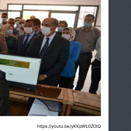
https://youtu.be/yKKpWL0ZOtQ