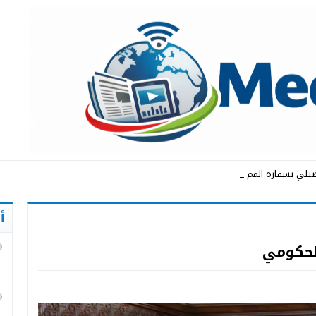
يلي بسفارة المملكة المغربية _
أ
لحكومي