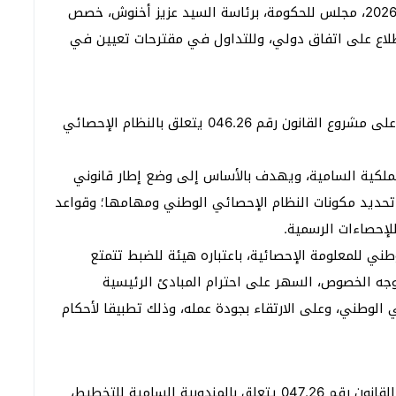
انعقد يومه الخميس 16 محرم 1448، مُوَافِق 2 يوليو 2026، مجلس للحكومة، برئاسة السيد عزيز أخنوش، خصص
طلاع على اتفاق دولي، وللتداول في مقترحات تعيين في
استهل مجلس الحكومة أشغاله بالتداول والمصادقة على مشروع القانون رقم 046.26 يتعلق بالنظام الإحصائي
الملكية السامية، ويهدف بالأساس إلى وضع إطار قانوني
تحديد مكونات النظام الإحصائي الوطني ومهامها؛ وقواعد
لإحصاءات الرسمية.
ني للمعلومة الإحصائية، باعتباره هيئة للضبط تتمتع
 وجه الخصوص، السهر على احترام المبادئ الرئيسية
الوطني، وعلى الارتقاء بجودة عمله، وذلك تطبيقا لأحكام
بعد ذلك، تداول مجلس الحكومة وصادق على مشروع القانون رقم 047.26 يتعلق بالمندوبية السامية للتخطيط،