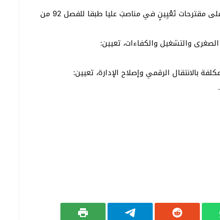
واختتم مجلس الحكومة أشغاله بالتداول والمصادقة على مقترحات تَعْيِينٍ في مناصبَ عليا طبقا للفصل 92 من
الصغرى والتشغيل والكفاءات، تعيين:
فة بالانتقال الرقمي وإصلاح الإدارة، تعيين: