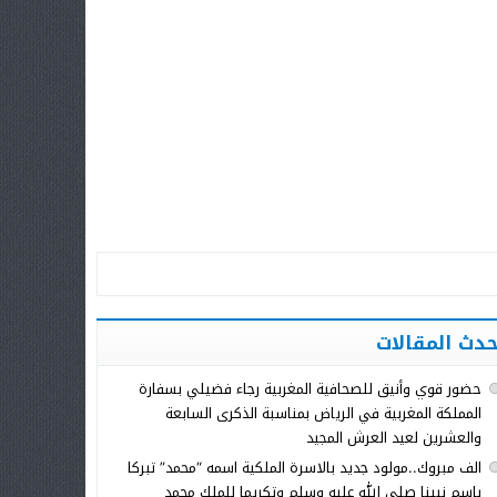
حدث المقالات
حضور قوي وأنيق للصحافية المغربية رجاء فضيلي بسفارة
المملكة المغربية في الرياض بمناسبة الذكرى السابعة
والعشرين لعيد العرش المجيد
الف مبروك..مولود جديد بالاسرة الملكية اسمه “محمد” تبركا
باسم نبينا صلى الله عليه وسلم وتكريما للملك محمد