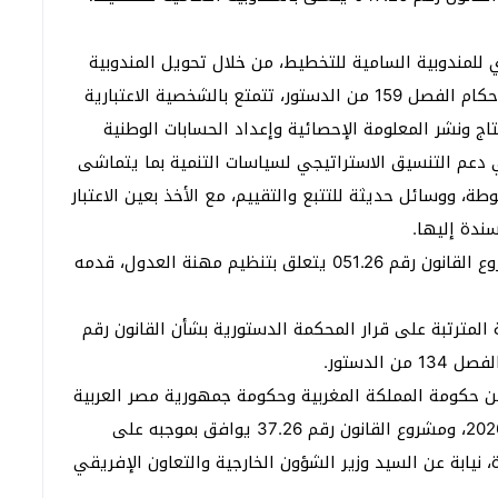
للمندوبية السامية للتخطيط، من خلال تحويل المندوبية
السامية للتخطيط، إلى هيئة حكامة جيدة، بناء على أحكام الفصل 159 من الدستور، تتمتع بالشخصية الاعتبارية
اج ونشر المعلومة الإحصائية وإعداد الحسابات الوطنية
 دعم التنسيق الاستراتيجي لسياسات التنمية بما يتماشى
ة، ووسائل حديثة للتتبع والتقييم، مع الأخذ بعين الاعتبار
ندة إليها.
وانتقل مجلس الحكومة للتداول والمصادقة على مشروع القانون رقم 051.26 يتعلق بتنظيم مهنة العدول، قدمه
 المترتبة على قرار المحكمة الدستورية بشأن القانون رقم
ن حكومة المملكة المغربية وحكومة جمهورية مصر العربية
في المجال الجمركي، الموقع بالقاهرة في 6 أبريل 2026، ومشروع القانون رقم 37.26 يوافق بموجبه على
، نيابة عن السيد وزير الشؤون الخارجية والتعاون الإفريقي