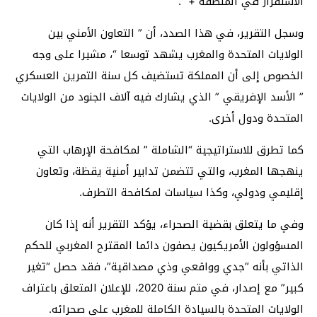
الاستقرار في المنطقة + “.
وسجل التقرير، في هذا الصدد، أن ” التعاون الأمني بين
الولايات المتحدة والمغرب يشهد توسعا “، مشيرا على وجه
الخصوص إلى أن المملكة تستضيف كل سنة التمرين العسكري
” الأسد الإفريقي ” الذي يشارك فيه آلاف الجنود من الولايات
المتحدة ودول أخرى.
كما تطرق للاستراتيجية “الشاملة ” لمكافحة الإرهاب التي
ينهجها المغرب، والتي تتضمن تدابير أمنية يقظة، وتعاون
إقليمي ودولي، وكذا سياسات لمكافحة التطرف.
وفي ما يتعلق بقضية الصحراء، يؤكد التقرير أنه إذا كان
المسؤولون الأمريكيون يصفون دائما المقترح المغربي للحكم
الذاتي بأنه “جدي وواقعي وذي مصداقية”، فقد حصل “تغير
كبير” مع إصدار، في متم سنة 2020، للإعلان المتعلق باعتراف
الولايات المتحدة بالسيادة الكاملة للمغرب على صحرائه.