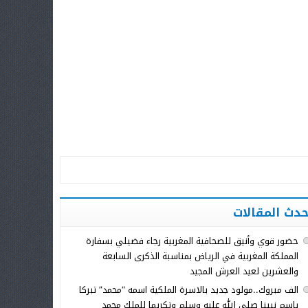
حدث المقالات
حضور قوي وأنيق للصحافية المغربية رجاء فضيلي بسفارة
المملكة المغربية في الرياض بمناسبة الذكرى السابعة
والعشرين لعيد العرش المجيد
الف مبروك..مولود جديد بالاسرة الملكية اسمه “محمد” تبركا
باسم نبينا صلى الله عليه وسلم وتكريما للملك محمد