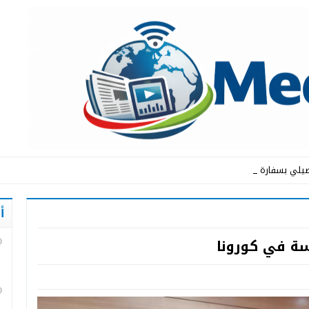
يلي بسفارة المملكة ا_
أ
سة في كورونا