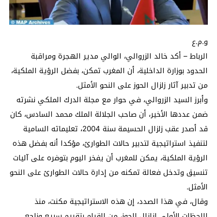
و.م.ع
الرباط – أكد خالد الزروالي، الوالي مدير الهجرة ومراقبة
الحدود بوزارة الداخلية، أن المغرب تمكن، بفضل الرؤية الملكية،
من تدبير آثار زلزال الحوز على النحو الأمثل.
وأبرز السيد الزروالي، في حوار مع مجلة الدرك الملكي نشرته
ضمن عددها الأخير، أن صاحب الجلالة الملك محمد السادس، كان
قد أصدر عقب زلزال الحسيمة سنة 2004، تعليماته السامية
لتنفيذ استراتيجية لتدبير حالات الطوارئ، مؤكدا أنه بفضل هذه
الرؤية الملكية، يمكن للمغرب أن يفخر اليوم بتوفره على آليات
تنسيق وتدخل فعالة تمكنه من إدارة حالات الطوارئ على النحو
الأمثل.
وقال، في هذا الصدد، إن هذه الاستراتيجية مكنت، منذ
اللحظات الأولى لزلزال الحوز، من القيام بتقييم سريع وناجع