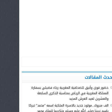
حدث المقالات
حضور قوي وأنيق للصحافية المغربية رجاء فضيلي بسفارة
المملكة المغربية في الرياض بمناسبة الذكرى السابعة
والعشرين لعيد العرش المجيد
الف مبروك..مولود جديد بالاسرة الملكية اسمه “محمد” تبركا
باسم نبينا صلى الله عليه وسلم وتكريما للملك محمد