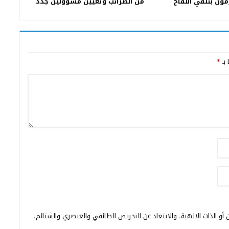
مون بتلقي اللقاح
من الضرائب وتعيين مسؤولين جدد
 بـ
*
أو الذات الالهية. والابتعاد عن التحريض الطائفي والعنصري والشتائم.