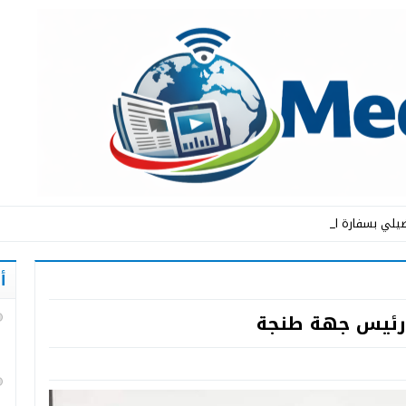
يلي بسفارة المملكة _
أ
ب رئيس جهة طنجة