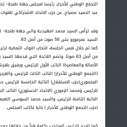
التجمع الوطني للأحرار، رئيسا لمجلس جهة طنجة- تط
عبد الحميد مصباح، عن حزب الاتحاد الاشتراكي للقوا
وقد ترأس السيد محمد امهيدية والي جهة طنجة- تط
السيد عمرمورو على 56 صوت من أصل 63.
من أصل 63 صوتا. وتضم اللائحة التي قدمها ال
الأصالة والمعاصرة) النائب الأول للرئيس، ورفيق بلقر
(التجمع الوطني للأحرار) النائب الثالث للرئيس، والعر
المنصوري(حزب الاستقلال) النائبة الخامسة للرئيس، ح
للرئيس، ومحمد الزموري (الاتحاد الدستوري) النائب ال
النائبة الثامنة للرئيس، والسيد محمد السوسي النعيم
(حزب التجمع الوطني للأحرار ) نائبا لكاتب المجلس.
كما تقدم الرئيس المنتخب، بكلمة هنأ من خلالها جمي