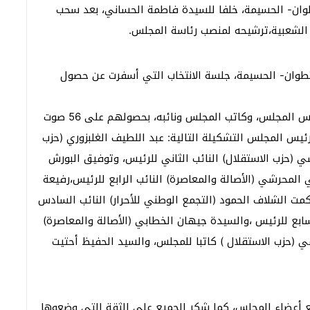
وان- الحسيمة، خلفا للسيدة فاطمة الحساني، بعد سحب
ت الشعبية،ترشيحه لمنصب رئاسة المجلس.
وان- الحسيمة، جلسة الانتخاب التي أسفرت عن حصول
كما تم خلال نفس الجلسة، انتخاب النواب الثمانية لرئيس المجلس، وكاتب المجلس ونائبه، بحصولهم على 56 صوت
سيد رئيس المجلس التشكيلة التالية: عبد اللطيف الغلبزوري (حزب
شي (حزب الاستقلال) النائب الثاني للرئيس، وتوفيق البورش
بي المحرشي (الأصالة والمعاصرة) النائب الرابع للرئيس،رفيعة
كمت الشلاف الحمود (التجمع الوطني للأحرار) النائب السادس
سابع للرئيس ،والسيدة جيهان الخطابي (الأصالة والمعاصرة)
ي (حزب الاستقلال ) كاتبا للمجلس، والسيد الحفيظ أحتيت
ع أعضاء المجلس، كما شكر الجميع على الثقة التي وضعوها