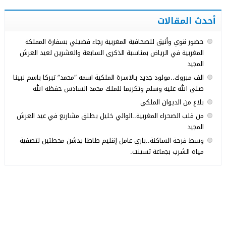
أحدث المقالات
حضور قوي وأنيق للصحافية المغربية رجاء فضيلي بسفارة المملكة
المغربية في الرياض بمناسبة الذكرى السابعة والعشرين لعيد العرش
المجيد
الف مبروك..مولود جديد بالاسرة الملكية اسمه “محمد” تبركا باسم نبينا
صلى الله عليه وسلم وتكريما للملك محمد السادس حفظه الله
بلاغ من الديوان الملكي
من قلب الصحراء المغربية..الوالي خليل يطلق مشاريع في عيد العرش
المجيد
وسط فرحة الساكنة..باري عامل إقليم طاطا يدشن محطتين لتصفية
مياه الشرب بجماعة تسينت.
© 2026 جميع الحقوق محفوظة.
Med24.ma