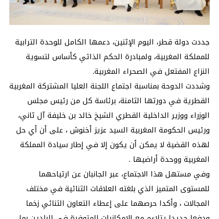
جددت دولة قطر، اليوم الإثنين، دعمها الكامل للوحدة الترابية
للمملكة المغربية، ولمبادرة الحكم الذاتي كأساس لتسوية
النزاع المفتعل في الصحراء المغربية.
وشددت الدوحة بمناسبة اجتماع اللجنة العليا المشتركة المغربية
القطرية في دورتها الثامنة، برئاسة كل من رئيس مجلس
الوزراء ووزير الداخلية القطري الشيخ خالد بن خليفة آل ثاني،
ورئيس الحكومة المغربية السيد عزيز أخنوش ، على أن أي حل
لهذه القضية لا يمكن أن يكون إلا في إطار سيادة المملكة
المغربية ووحدة أراضيها .
وفي مستهل هذا الاجتماع، عبر الجانبان عن ارتياحهما
للمستوى المتميز الذي بلغته العلاقات الثنائية في مختلف
المجالات ، وأكدا حرصهما على إعطاء التعاون الثنائي زخما
ودفعا جديدا يتلاءم مع الامكانيات المتوفرة في البلدين بما