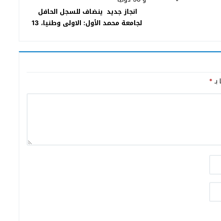
انجاز جديد ينضاف للسجل الحافل
لجامعة محمد الأول: الاولى وطنيا، 13
عربيا و افريقيا و 38 دوليا
 بـ
*