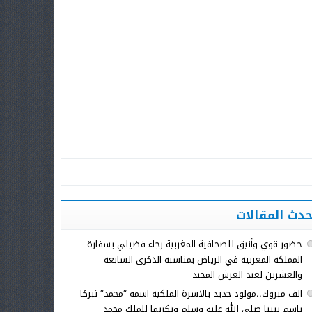
حدث المقالات
حضور قوي وأنيق للصحافية المغربية رجاء فضيلي بسفارة
المملكة المغربية في الرياض بمناسبة الذكرى السابعة
والعشرين لعيد العرش المجيد
الف مبروك..مولود جديد بالاسرة الملكية اسمه “محمد” تبركا
باسم نبينا صلى الله عليه وسلم وتكريما للملك محمد