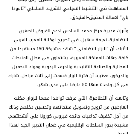
المساهمة في التنشيط السياحي للشريط الساحلي “تامودا
باي” لعمالة المضيق-الفنيدق.
وأبرزت مديرة مركز محمد السادس لدعم القروض الصغرى
التضامنية، نعيمة سهيل، في تصريح لوكالة المغرب العربي
للأنباء، أن “البزار التضامني ” شهد مشاركة 150 مستفيدا من
كافة جهات المملكة المغربية، يشتغلون في مجال المنتجات
المجالية والصناعة التقليدية والحرف اليدوية ومواد التجميل
والديكور، معتبرة أن فترة البزار قسمت إلى ثلاث مراحل، شارك
في كل واحدة منها 50 عارضا على مدى شهر.
وتابعت أن التظاهرة، التي عرفت توافدا مهما للزوار، مكنت
العارضين من ترويج وتسويق منتجاتهم وتحسين دخلهم وذلك
من أجل تخفيف تداعيات جائحة فيروس كورونا على أنشطتهم،
مشيدة بدور السلطات الإقليمية في ضمان التدبير الجيد لهذا
الحدث.