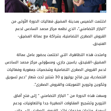
اختتمت الخميس بمدينة المضيق فعاليات الدورة الأولى من
“البازار التضامني”، الذي نظمه مركز محمد السادس لدعم
القروض الصغرى التضامنية، بشراكة مع عمالة المضيق-
الفنيدق.
وامتدت هذه التظاهرة، التي اختتمت بحضور عامل عمالة
المضيق-الفنيدق، ياسين جاري، ومسؤولي مركز محمد السادس
لدعم القروض الصغرى التضامنية وشخصيات جمعوية وفعاليات
اقتصادية، بين فاتح يوليوز و 30 شتنبر تحت شعار “دعم تسويق
وتكوين وترويج التمويلات والقروض الصغرى”.
وسعت هذه الدورة من ” البازار التضامني ” إلى فتح آفاق
الترويج وتشجيع المقاولات الصغيرة جدا والتعاونيات، ودعم
تسويق منتجات وخدمات زبائن القروض الصغرى، إلى جانب