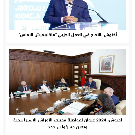
أخنوش..النجاح في العمل الحزبي “ماكايبغيش النعاس”
اخنوش،،2024 عنوان لمواصلة مختلف الأوراش الاستراتيجية
ويعين مسؤولين جدد