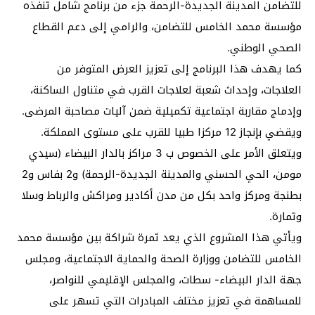
للتضامن المدينة الجديدة-الرحمة جزء من برنامج شامل تنفذه
مؤسسة محمد الخامس للتضامن، والرامي إلى دعم القطاع
الصحي الوطني.
كما يهدف هذا البرنامج إلى تعزيز العرض المتوفر من
العلاجات، وإحداث شعبة لعلاجات القرب في متناول الساكنة،
وإدماج مقاربة اجتماعية تكميلية ضمن آليات مصاحبة المرضى.
ويقضي بإنجاز 12 مركزا طبيا للقرب على مستوى المملكة.
ويتعلق الأمر على الخصوص ب 3 مراكز بالدار البيضاء (سيدي
مومن، الحي الحسني والمدينة الجديدة-الرحمة) و2 بفاس و2
بطنجة ومركز واحد بكل من مدن أكادير ومراكش والرباط وسلا
وتمارة.
ويأتي هذا المشروع الذي يعد ثمرة شراكة بين مؤسسة محمد
الخامس للتضامن ووزارة الصحة والحماية الاجتماعية، ومجلس
جهة الدار البيضاء- سطات، والمجلس الإقليمي للنواصر،
للمساهمة في تعزيز مختلف المبادرات التي تسهر على