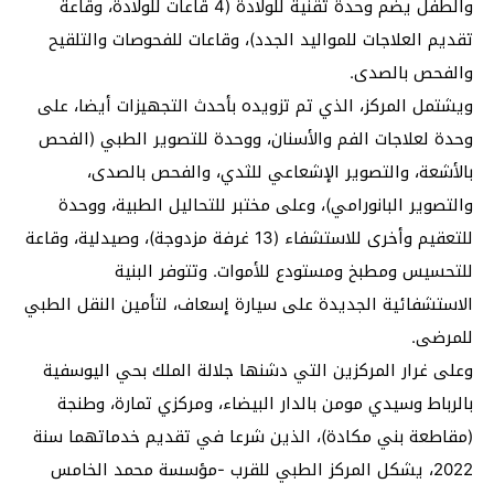
والطفل يضم وحدة تقنية للولادة (4 قاعات للولادة، وقاعة
تقديم العلاجات للمواليد الجدد)، وقاعات للفحوصات والتلقيح
والفحص بالصدى.
ويشتمل المركز، الذي تم تزويده بأحدث التجهيزات أيضا، على
وحدة لعلاجات الفم والأسنان، ووحدة للتصوير الطبي (الفحص
بالأشعة، والتصوير الإشعاعي للثدي، والفحص بالصدى،
والتصوير البانورامي)، وعلى مختبر للتحاليل الطبية، ووحدة
للتعقيم وأخرى للاستشفاء (13 غرفة مزدوجة)، وصيدلية، وقاعة
للتحسيس ومطبخ ومستودع للأموات. وتتوفر البنية
الاستشفائية الجديدة على سيارة إسعاف، لتأمين النقل الطبي
للمرضى.
وعلى غرار المركزين التي دشنها جلالة الملك بحي اليوسفية
بالرباط وسيدي مومن بالدار البيضاء، ومركزي تمارة، وطنجة
(مقاطعة بني مكادة)، الذين شرعا في تقديم خدماتهما سنة
2022، يشكل المركز الطبي للقرب -مؤسسة محمد الخامس