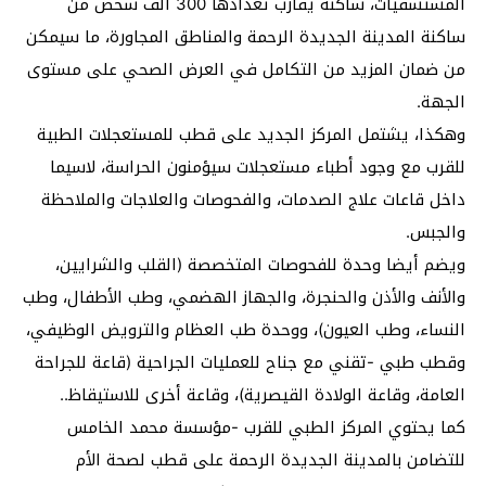
المستشفيات، ساكنة يقارب تعدادها 300 ألف شخص من
ساكنة المدينة الجديدة الرحمة والمناطق المجاورة، ما سيمكن
من ضمان المزيد من التكامل في العرض الصحي على مستوى
الجهة.
وهكذا، يشتمل المركز الجديد على قطب للمستعجلات الطبية
للقرب مع وجود أطباء مستعجلات سيؤمنون الحراسة، لاسيما
داخل قاعات علاج الصدمات، والفحوصات والعلاجات والملاحظة
والجبس.
ويضم أيضا وحدة للفحوصات المتخصصة (القلب والشرايين،
والأنف والأذن والحنجرة، والجهاز الهضمي، وطب الأطفال، وطب
النساء، وطب العيون)، ووحدة طب العظام والترويض الوظيفي،
وقطب طبي -تقني مع جناح للعمليات الجراحية (قاعة للجراحة
العامة، وقاعة الولادة القيصرية)، وقاعة أخرى للاستيقاظ..
كما يحتوي المركز الطبي للقرب -مؤسسة محمد الخامس
للتضامن بالمدينة الجديدة الرحمة على قطب لصحة الأم