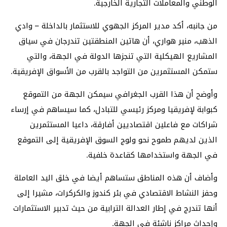
الوطني والمعاملات التجارية الخارجية.
من جانبه، أكد مدير المركز الجهوي للاستثمار بالداخلة – وادي
الذهب، منير هواري، أن هاتين المنطقتين تندرجان في سياق
المشاريع الهيكلية التي تنجزها الدولة في الجهة، والتي
ستمكن المستثمرين من التواجد بالقرب من الأسواق الإفريقية.
وأوضح أن هذا القرب الجغرافي سيمكن الجهة من التموقع
كبوابة لإفريقيا ومركز رئيسي للتبادل، كما سيساهم في إرساء
شراكات مع فاعلين اقتصاديين أفارقة، داعيا المستثمرين
الذين لديهم طموح نحو ولوج السوق الإفريقية إلى التموقع
في الجهة واستخدامها كقاعدة خلفية.
وأضاف أن هذه المناطق ستساهم أيضا في خلق اليد العاملة
وحفز النشاط الاقتصادي في بئر كندوز والكركرات، مشيرا إلى
أنها تندرج في إطار العدالة الترابية من حيث تدبير الاستثمارات
وإحداث مراكز ناشئة في الجهة.