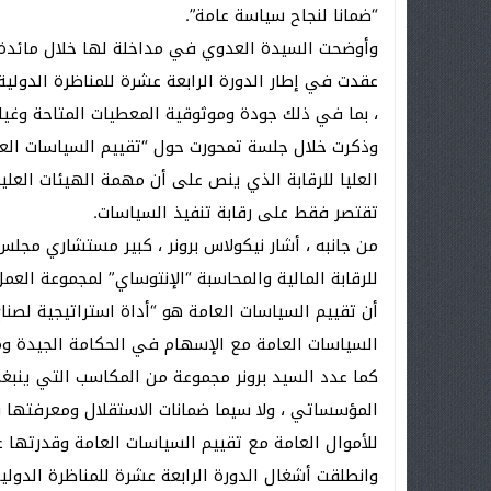
“ضمانا لنجاح سياسة عامة”.
وأوضحت السيدة العدوي في مداخلة لها خلال مائدة م
عقدت في إطار الدورة الرابعة عشرة للمناظرة الدولية
، بما في ذلك جودة وموثوقية المعطيات المتاحة وغياب
العليا للرقابة الذي ينص على أن مهمة الهيئات اﻟﻌﻠﻴﺎ
ﺗﻘﺘﺼﺮ ﻓﻘﻂ ﻋﻠﻰ رﻗﺎﺑﺔ ﺗﻨﻔﻴﺬ اﻟﺴﻴﺎﺳﺎت.
من جانبه ، أشار نيكولاس برونر ، كبير مستشاري مجلس
أن تقييم السياسات العامة هو “أداة استراتيجية لصناع
السياسات العامة مع الإسهام في الحكامة الجيدة ومراق
كما عدد السيد برونر مجموعة من المكاسب التي ينبغ
المؤسساتي ، ولا سيما ضمانات الاستقلال ومعرفتها ب
للأموال العامة مع تقييم السياسات العامة وقدرتها ع
وانطلقت أشغال الدورة الرابعة عشرة للمناظرة الدولية