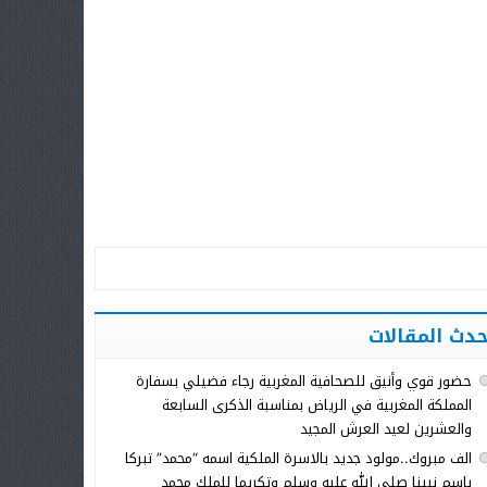
حدث المقالات
حضور قوي وأنيق للصحافية المغربية رجاء فضيلي بسفارة
المملكة المغربية في الرياض بمناسبة الذكرى السابعة
والعشرين لعيد العرش المجيد
الف مبروك..مولود جديد بالاسرة الملكية اسمه “محمد” تبركا
باسم نبينا صلى الله عليه وسلم وتكريما للملك محمد