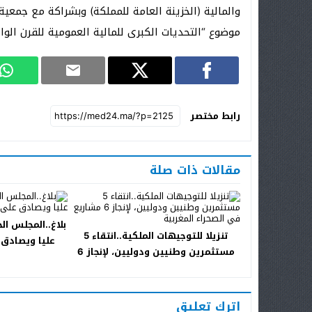
‏والمالية (الخزينة العامة للمملكة) وبشراكة مع جمعي
موضوع “‎التحديات الكبرى للمالية العمومية للقرن الواحد والعشرين‎”‎‏.‏
رابط مختصر
مقالات ذات صلة
بلاغ..المجلس ا
تنزيلا للتوجيهات الملكية..انتقاء 5
عليا ويصادق 
مستثمرين وطنيين ودوليين، لإنجاز 6
مشاريع في الصحراء المغربية
اترك تعليق