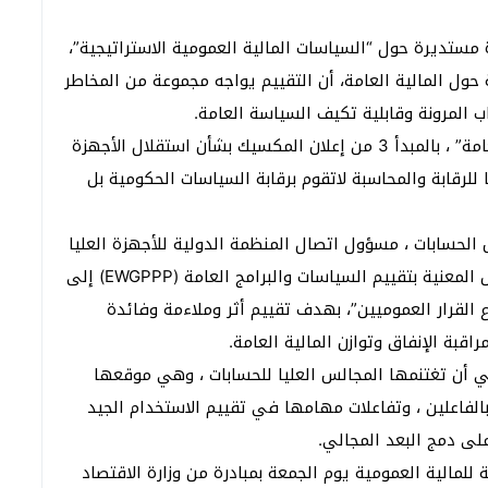
ستديرة حول “السياسات المالية العمومية الاستراتيجية”،
 حول المالية العامة، أن التقييم يواجه مجموعة من المخاطر
 المرونة وقابلية تكيف السياسة العامة.
وذكرت خلال جلسة تمحورت حول “تقييم السياسات العامة” ، بالمبدأ 3 من إعلان المكسيك بشأن استقلال الأجهزة
 ﻟﻠﺮﻗﺎﺑﺔ واﻟﻤﺤﺎﺳﺒﺔ لاتقوم ﺑﺮﻗﺎﺑﺔ السياسات الحكومية ﺑﻞ
 الحسابات ، مسؤول اتصال المنظمة الدولية للأجهزة العليا
للرقابة المالية والمحاسبة “الإنتوساي” لمجموعة العمل المعنية بتقييم السياسات والبرامج العامة (EWGPPP) إلى
 القرار العموميين”، بهدف تقييم أثر وملاءمة وفائدة
بة الإنفاق وتوازن المالية العامة.
ي أن تغتنمها المجالس العليا للحسابات ، وهي موقعها
الفاعلين ، وتفاعلات مهامها في تقييم الاستخدام الجيد
لى دمج البعد المجالي.
 للمالية العمومية يوم الجمعة بمبادرة من وزارة الاقتصاد