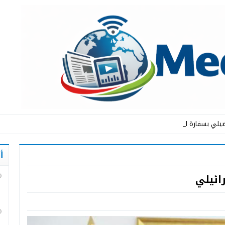
يلي بسفارة المملكة ال _
أ
ائيلي