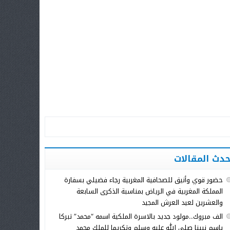
حدث المقالات
حضور قوي وأنيق للصحافية المغربية رجاء فضيلي بسفارة
المملكة المغربية في الرياض بمناسبة الذكرى السابعة
والعشرين لعيد العرش المجيد
الف مبروك..مولود جديد بالاسرة الملكية اسمه “محمد” تبركا
باسم نبينا صلى الله عليه وسلم وتكريما للملك محمد