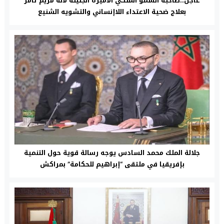
عاجل..صاحبة السمو الملكي الأميرة الجليلة لالة مريم تأمر
بعلاج ضحية الاعتداء اللاإنساني والتشويه الشنيع
جلالة الملك محمد السادس يوجه رسالة قوية حول التنمية
بإفريقيا في ملتقى “إبراهيم للحكامة” بمراكش