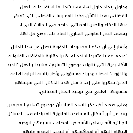
وحاول إيجاد حلول لها، مسترشدا بما استقر عليه العمل
القضائي بهذا الشأن، وكذا الممارسات الفضلى التي تفتق
عنها الذكاء والحس القضائي، خاصة في الحالات التي لا
يسعف النص القانوني الساري النفاذ على وضع حل لها.
وأشار إلى أن هذه المجهودات الدؤوبة تجعل من هذا الدليل
“مرجعا عمليا متفردا لا نجد له نظيرا مقارنة بالمؤلفات القانونية
الأكاديمية التي تناولت موضوع التسليم”، مشيدا بالعمل “الجيد
والدؤوب” لقضاة وخبراء ومسؤولي وأطر رئاسة النيابة العامة
الذين سهروا على إعداد مثل هذه الدلائل، التي سيساهم
مضمونها العلمي في توحيد العمل القضائي.
وعلى صعيد آخر، ذكر السيد الابزار بأن موضـوع تسليم المجرمين
يعد من أبرز أشكال المساعدة القانونية المتبادلة في المسائل
الجنائية لأنه يتعلق بالأشخاص المطلوب تسليمهم لتوجيه
الاتهام إليهم أو لمحاكمتهم أو لتنفيذ العقوبة عليهم.