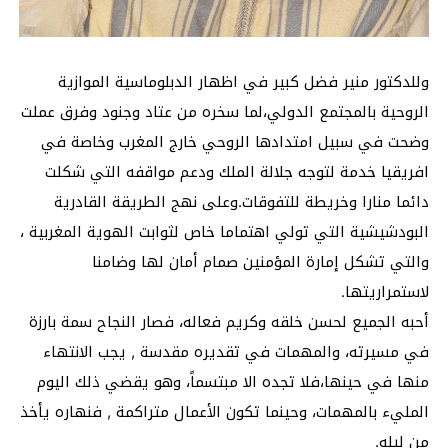
وللدكتور منير فضل كبير في اظهار الدبلوماسية الموازية
الروحية بالمجتمع الدولي،لما سخره من عتاد وجنود وفرق عملت
وضحت في سبيل امتدادها الروحي خارج المغرب وخاصة في
افريقيا خدمة لتوجه جلالة الملك ودعم مواقفه التي شكلت
دائما منارا وخريطة للتفوقات.وعلى نهج الطريقة القادرية
البودشيشية التي تولي اهتماما خاص لثوابت الهوية المغربية ،
والتي تشكل إمارة المؤمنين صمام أمان لها وضامنا
لاستمراريتها.
أحبه الجميع لحسن خلقه وكريم فعاله، فصار النجاح سمة بارزة
في مسيرته، والمهمات في تقديره مقدسة , يجب الانتهاء
منها في حينها،فلا تجده الا مبتسماً، وهو يقضي ذلك اليوم
المليء بالمهمات، وحينما تكون الأعمال متراكمة , فنهاره يأخذ
من ليله.