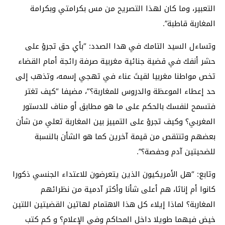
التعبير، وما كان لهذا التصريح من مس بكرامتي وبكرامة
المغاربة قاطبة”.
وتساءل السيد التامك في هدا الصدد: “بأي حق تجرؤ على
حشر أنفك في قضية جنائية مغربية صرفة رائجة أمام القضاء
تخص مواطنا مغربيا لقيتَ عناء في تهجي إسمه، وتذهب إلى
حد إعطاء الموعظة والدروس للمغاربة؟”، مضيفا “كيف تغتر
فتسمح لنفسك بالحكم على ما هو مطابق أو مناف للدستور
المغربي؟ وكيف تجرؤ على التمييز بين المغاربة تعلي من شأن
بعضهم وتنتقص من قيمة آخرين كما هو الشأن بالنسبة
للضحيتين آدم وحفصة؟”.
وتابع: “هل الأمريكيون الذين يتعرضون للاعتداء الجنسي ذكورا
كانوا أم إناثا، هم أعلى شأنا وأكثر آدمية من نظرائهم
المغاربة؟ لماذا إيلاء كل هذا الاهتمام لهاتين القضيتين اللتين
خيض فيهما طويلا داخل المحاكم وفي الإعلام؟ و كم كتب