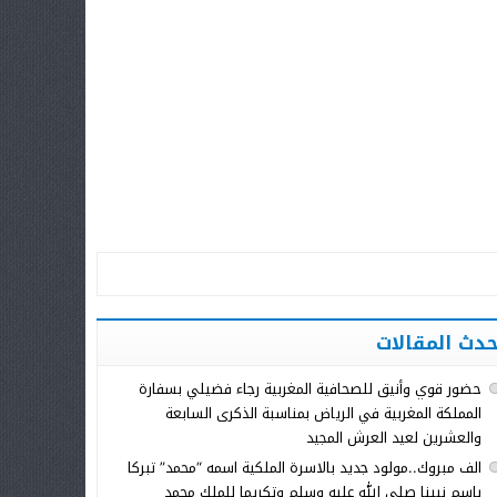
حدث المقالات
حضور قوي وأنيق للصحافية المغربية رجاء فضيلي بسفارة
المملكة المغربية في الرياض بمناسبة الذكرى السابعة
والعشرين لعيد العرش المجيد
الف مبروك..مولود جديد بالاسرة الملكية اسمه “محمد” تبركا
باسم نبينا صلى الله عليه وسلم وتكريما للملك محمد