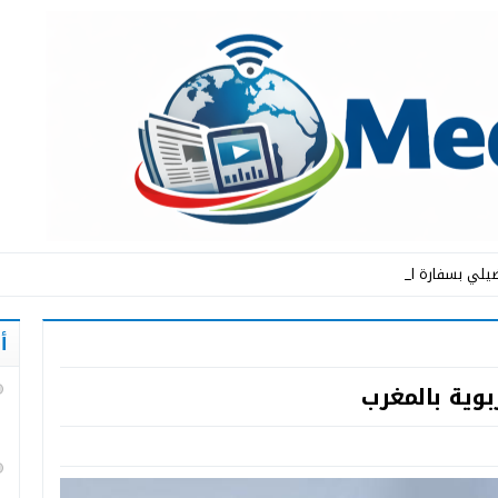
يلي بسفارة المملكة ا_
أ
وية بالمغرب