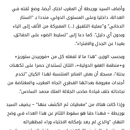
وأضاف السيد بوريطة أن المغرب اختار، أيضا، وضع ثقته في
العدالة، داخليا وعلى المستوى الدولي، منددا بـ “الستار
الدخاني” و”عملية التلفيق (…) المفبركة من الألف إلى الياء
وبدون أي دليل”. كما دعا إلى “تسليط الضوء على الحقائق،
بعيدا عن الجدل والافتراء”.
وبحسب الوزير، “هذا ما لا تفعله كل من +فوربيدن ستوريز+
و+منظمة العفو الدولية+، اللتان تستندان حصرا على تكهنات
بحتة”، مسجلا أن بعض المنابر المنتسبة لهذا الكيان “تخدم
أجندات معروفة بعدائها الفطري اتجاه المغرب، والمغتاضة من
نجاحاته خلف قيادة صاحب الجلالة الملك محمد السادس”.
وإذا كانت هناك من “معطيات تم الكشف عنها” – يضيف السيد
بوريطة – فهذا حقا هو سقوط اللثام عن هذا العداء في وضح
النهار، “والذي لم يعد بإمكانه الاختباء وراء تمظهراته