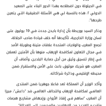
في الحيلولة دون اضطلاعه بهذا الدور البناء على الصعيد
الدولي ؟، هذه بالنسبة لي هي الأسئلة الحقيقية التي يتعين
طرحها”.
وذكر السيد بوريطة بأن إدارة بايدن جددت في 19 يوليوز، على
لسان وزارة الخارجية، تأكيدها أنه خلف قيادة صاحب الجلالة،
تجمع المغرب والولايات المتحدة علاقات متينة وطويلة الأمد
في مجال التعاون لمكافحة الإرهاب، منوها بأن الأمتين تعملان
في إطار تنسيق وثيق من أجل حماية البلدين، وأضاف أن
المغرب هو شريك موثوق، باعث على الأمن والاستقرار ضمن
محيطه الإقليمي ودائرة شراكاته.
وأكد الوزير أن المملكة تعد فاعلا جوهريا ضمن المنتدى
العالمي لمكافحة الإرهاب والتحالف العالمي ضد “داعش”، مبرزا
أن المغرب “ساهم في إنقاذ الأرواح، وإجهاض مشاريع هجمات
وتقديم العديد من الإرهابيين والمجرمين إلى العدالة”.