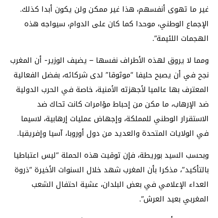
غير ما تهوى أنفسهم، هذا غير ممكن ولن يكون أبدا كذلك.
الإجماع الوطني، موحدا كما كان على الدوام، سيواجه هذه
الهجمات اللئيمة”.
ومما لا يروق لهذه الأطراف نفسها – يضيف الوزير- أن المغرب
نجح في أن يصبح حليفا “موثوقا” لدى شركائه، بفضل الفعالية
المعترف بها عالميا لأجهزته الأمنية، خاصة في الحرب الدولية
ضد الإرهاب، ما مكن من إحباط مؤامرات كانت تحاك ضد
الاستقرار الوطني للمملكة، وإجهاض عمليات إرهابية، لاسيما
في الولايات المتحدة والعديد من دول أوروبا، آسيا وإفريقيا.
وبحسب السيد بوريطة، فإن توقيت هذه الحملة “ليس اعتباطيا
بالتأكيد”، مذكرا بأن المغرب شهد خلال السنوات الأخيرة “ذروة
العداء الإعلامي في بعض البلدان، عشية احتفال الشعب
المغربي بعيد العرش”.