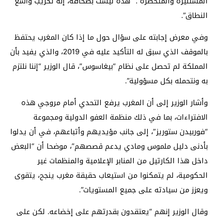
المستنيرة والمتحضرة”. “هذه ليست بصحافة، إنه تخريب واسع
النطاق”.
وفي معرض إجابته على سؤال حول ما إذا كان المغرب يحتفظ
بالموقف الذي سبق له التأكيد عليه في 2019، والذي يفيد بأن
المملكة لم تحصل على نظام “بيغاسوس”، قال الوزير “إننا نلتزم
به ونتحمله بكل مسؤولية”.
وأشار الوزير إلى أن المغرب يرفع التحدي أمام مروجي هذه
الافتراءات، بما في ذلك منظمة العفو الدولية ومجموعة
“فوربيدن ستوريز”، إلى جانب مؤيديهم وأتباعهم، في أن يدلوا
بأدنى دليل ملموس ومادي يدعم قصصهم”، موضحا أن “البعض
داخل هذا الكارتيل من المنابر الإعلامية والمنظمات غير
الحكومية، لم يتمكنوا من استيعاب حقيقة مغرب ينجح، يتقوى
ويعزز من سيادته على جميع المستويات”.
وقال الوزير إنهم “يعتقدون بقدرتهم على إخضاعه. لكن على