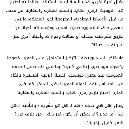
وقال “مرة أخرى، هذه السنة ليست استثناء. لطالما تم اختيار
هذا التوقيت الرمزي للغاية بالنسبة للمغرب والمغاربة، عن قصد،
من قبل الأوساط المعادية، المعروفة لدى المملكة، والتي
تسعى جاهدة لتشويه صورة المغرب ومؤسساته، أحيانا عن
طريق نشر كتب مبتذلة أو مقالات وحوارات، وأحيانا أخرى عبر
نشر تقارير خبيثة”.
واستنكر السيد بوريطة “التركيز المتحامل” على المغرب خصوصا،
و”تعبئة قوة ضرب إعلامي كبيرة”، بما في ذلك ضمن الخدمة
العمومية لبلد معين، موسمية الحملة، الرغبة المستترة بالكاد
في المساس بثقة الدولة المغربية، في الداخل كما في
الخارج، اختيار تاريخ رمزي للغاية بالنسبة للمغرب والمغاربة.
وقال “هل هي حملة ؟ نعم !، هل هو تشويه ؟ بالتأكيد !، هل
هذا أمر مدبر ؟ لا يمكن أن يكون غير ذلك !، من طرف من ؟
الزمن كفيل بإخبارنا”.