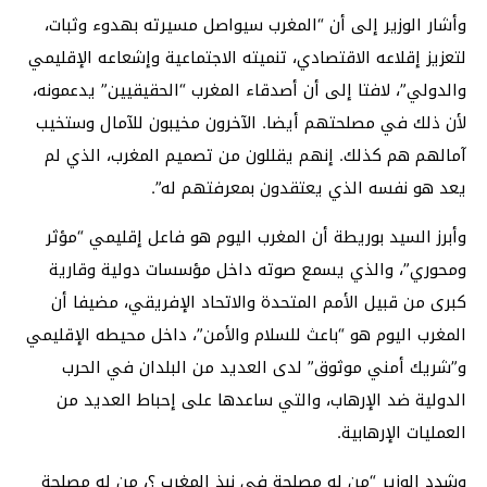
وأشار الوزير إلى أن “المغرب سيواصل مسيرته بهدوء وثبات،
لتعزيز إقلاعه الاقتصادي، تنميته الاجتماعية وإشعاعه الإقليمي
والدولي”، لافتا إلى أن أصدقاء المغرب “الحقيقيين” يدعمونه،
لأن ذلك في مصلحتهم أيضا. الآخرون مخيبون للآمال وستخيب
آمالهم هم كذلك. إنهم يقللون من تصميم المغرب، الذي لم
يعد هو نفسه الذي يعتقدون بمعرفتهم له”.
وأبرز السيد بوريطة أن المغرب اليوم هو فاعل إقليمي “مؤثر
ومحوري”، والذي يسمع صوته داخل مؤسسات دولية وقارية
كبرى من قبيل الأمم المتحدة والاتحاد الإفريقي، مضيفا أن
المغرب اليوم هو “باعث للسلام والأمن”، داخل محيطه الإقليمي
و”شريك أمني موثوق” لدى العديد من البلدان في الحرب
الدولية ضد الإرهاب، والتي ساعدها على إحباط العديد من
العمليات الإرهابية.
وشدد الوزير “من له مصلحة في نبذ المغرب ؟، من له مصلحة