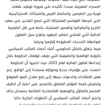
الصحراء المغربية، مجددا تأكيده على ضرورة توطيد علاقات
قوية بين الطرفين، واستثمار الفرص والشراكات الاستراتيجية
التي تتيحها القواسم المشتركة التي تجمع البلدين على صعيد
التاريخ والجغرافيا والمصير المشترك، خاصة في ظل الظرفية
الحالية التي تقتضي تضافر الجهود وتعزيز سبل التعاون
لمواجهة التحديات المطروحة إقليميا ودوليا.
فيما يتعلق بالشأن الحكومي، أشاد أعضاء المكتب السياسي
بالرؤية الواقعية والحقيقية التي طبعت توقعات الحكومة خلال
إعدادها لقانون المالية لعام 2022، حيث اعتبروا أن الحكومة
اعتمدت على مؤشرات جدية ومتوازنة مستندة إلى الواقع، رغم
بعض الانتقادات والدعوات حينها إلى رفع معدل النمو المتوقع
وتخفيض قيمة المؤشر المتعلق بالتضخم، على اعتبار أن الظرف
المتسم بالتفاؤل والوضعية الاقتصادية الملائمة يسمحان بذلك.
واعتبر أعضاء المكتب السياسي أن التطورات الجارية حاليا
تظهر إلمام الحكومة بالقضايا الاقتصادية والاجتماعية،