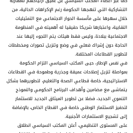
كما عبر أعضاء المكتب السياسي عن عميق ارتياحهم للمقاربة
التشاركية التي تنهجها الحكومة رغم الإكراهات الحالية، من
خلال سهرها على مأسسة الحوار الاجتماعي مع التمثيليات
النقابية، واعتبارها شريكا حقيقيا له أهميته في المنظومة
الاجتماعية ببلادنا، وليس فقط هيئات يتم اللجوء إليها عند
الحاجة دون إشراك فعلي في وضع وتنزيل تصورات ومخططات
لتطوير القطاعات المختلفة.
في نفس الإطار، حيى المكتب السياسي التزام الحكومة
بمواصلة تنزيل إصلاحات عميقة وجذرية وطموحة في القطاعات
الاستراتيجية، خاصة قطاعي الصحة والتعليم، لتطويرهما بشكل
يتماشى مع مضامين وأهداف البرنامج الحكومي والنموذج
التنموي الجديد، فضلا عن تطوير الميثاق الجديد للاستثمار
لتحفيز الاستثمار الوطني خاصة في القطاع الخاص، بالإضافة
إلى تشجيع الاستثمارات الأجنبية.
على المستوى التنظيمي، أعلن المكتب السياسي انطلاق