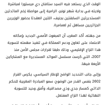
الوقت الذي يستعد فيه السيد ستافان دي ميستورا لمباشرة
ولايته في بداية شهر نونبر، الرامية إلى مواصلة زخم المائدتين
المستديرتين السابقتين بجنيف، اللتين انعقدتا بحضور الوزيرين
الجزائريين مساهل ثم لعمامرة.
من جهته، أكد المغرب أن المبعوث الأممي الجديد بإمكانه
الاعتماد على تعاون ودعم المملكة في تنفيذ مهمته لتسوية
هذا النزاع الإقليمي، وذلك طبقا لقرارات مجلس الأمن منذ
2007، التي كرست مسلسل الموائد المستديرة مع المشاركين
الأربعة فيها.
وإلى جانب التحديد الواضح للإطار السياسي، يكرس القرار
2602 بنفس القدر من الوضوح، سمو المبادرة المغربية للحكم
الذاتي كمسار جدي وذي مصداقية، وأفق وحيد للتسوية
النهائية لهذا النزاع المفتعل.