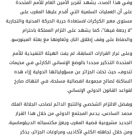
وفي هذا الصدد، يشهد تقرير الأمين العام للأمم المتحدة
على أن العمليات السلمية التي أقدم عليها المغرب على
مستوى معبر الكركرات لاستعادة حرية الحركة المدنية والتجارية
“لا رجعة فيها”، كما يشهد على التزام المملكة باحترام
والحفاظ على وقف إطلاق النار، وتعاونها مع بعثة المينورسو.
وعلى غرار القرارات السابقة، لم يفت الهيئة التنفيذية للأمم
المتحدة التذكير مجددا بالوضع الإنساني الكارثي في مخيمات
تندوف، حيث تخلت الجزائر عن مسؤولياتها الدولية إزاء هذه
الساكنة لصالح مجموعة انفصالية مسلحة، في انتهاك صارخ
لقواعد القانون الدولي الإنساني.
وبفضل الالتزام الشخصي والتتبع الدائم لصاحب الجلالة الملك
محمد السادس، يدعم المجتمع الدولي من خلال هذا القرار
الجديد مشروعية قضية المغرب ويعزز مكتسباته الديبلوماسية.
ومن خلال تجاهله الكلي لأكاذيب ومراوغات الجزائر، يذكر