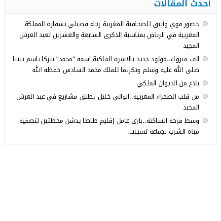
أحدث المقالات
حضور قوي وأنيق للصحافية المغربية رجاء فضيلي بسفارة المملكة
المغربية في الرياض بمناسبة الذكرى السابعة والعشرين لعيد العرش
المجيد
الف مبروك..مولود جديد بالاسرة الملكية اسمه “محمد” تبركا باسم نبينا
صلى الله عليه وسلم وتكريما للملك محمد السادس حفظه الله
بلاغ من الديوان الملكي
من قلب الصحراء المغربية..الوالي خليل يطلق مشاريع في عيد العرش
المجيد
وسط فرحة الساكنة..باري عامل إقليم طاطا يدشن محطتين لتصفية
مياه الشرب بجماعة تسينت.
© 2026 جميع الحقوق محفوظة.
Med24.ma
تصميم
مجلة الووردبريس