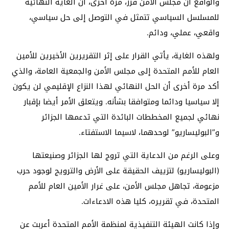
والواقع أن مجلس الأمن قرر، مرة أخرى، أن الغاية النهائية
للمسلسل السياسي تتمثل في التوصل إلى حل سياسي،
واقعي، عملي، ودائم.
ولهذه الغاية، يأتي القرار على إثر التقريرين الأخيرين للأمين
العام للأمم المتحدة إلى مجلس الأمن والجمعية العامة، والذي
أكد مرة أخرى أن الحل النهائي لهذا النزاع الإقليمي لن يكون
إلا سياسيا ودائما ومتوافقا بشأنه. ويتعلق الأمر أيضا بإقبار
نهائي لجميع المخططات البائدة التي تدعمها الجزائر
و”البوليساريو” لوحدهما، لاسيما الاستفتاء.
وعلى الرغم من الدعاية التي تروج لها الجزائر وصنيعتها
(البوليساريو) لتزييف الحقيقة على الأرض والترويج لوجود حرب
مزعومة، تجاهل مجلس الأمن، على غرار الأمين العام للأمم
المتحدة، في تقريره، كليا هذه الادعاءات.
وإذا كانت الهيئة التنفيذية لمنظمة الأمم المتحدة أعربت عن