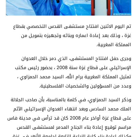
تم اليوم الاثنين افتتاح مستشفى القدس التخصصي بقطاع
غزة ، وذلك بعد إعادة اعماره وبنائه وتجهيزه بتمويل من
المملكة المغربية.
وجرى حفل افتتاح المستشفى، الذي دمر خلال العدوان
الإسرائيلي على قطاع غزة سنة 2008 ، بحضور رئيس مكتب
تمثيل المملكة المغربية برام الله، السيد محمد الحمزاوي ،
وعدد من المسؤولين والشخصيات الفلسطينية.
وذكر السيد الحمزاوي، في كلمة بالمناسبة، بأن صاحب الجلالة
الملك محمد السادس وبعد انتهاء العدوان الإسرائيلي الآثم
على قطاع غزة أواخر عام 2008 كان قد ترأس في مدينة فاس
مراسم توقيع إعادة بناء الجناح المدمر لمستشفى القدس
وكذلك إعادة بناء كلية الزراعة التابعة لجامعة الأزهر في غزة،