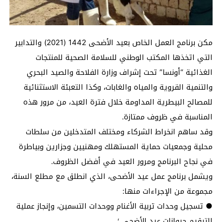
‎مكن برنامج العمل الخاص بعيد الأضحى 1442 (2021) والتدابير
التي اتخذها المكتب الوطني للسلامة الصحية للمنتجات
الغذائية “أونسا” تحت إشراف وزارة الفلاحة والصيد البحري
والتنمية القروية والمياه والغابات، وكذا التعبئة الاستثنائية
للمصالح البيطرية المداومة خلال فترة العيد، من مرور هذه
المناسبة في ظروف ممتازة.
وقد ساهم انخراط الشركاء ومختلف المتدخلين من سلطات
محلية وجمعيات حماية المستهلك ومهنيين وجزارين وبياطرة
في نجاح البرنامج ومرور العيد في أفضل الظروف.
ويشمل برنامج عمل عيد الأضحى، الذي انطلق مع مطلع السنة،
مجموعة من الإجراءات منها:
● تسجيل وحدات تربية الأغنام ووحدات التسمين، وإنجاز عملية
الترقيم حيوانات عيد الأضحى ؛