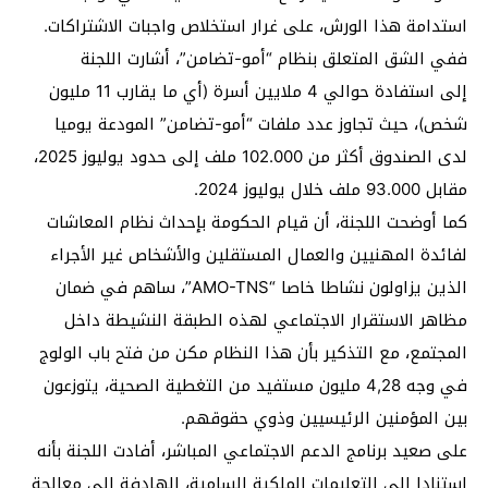
استدامة هذا الورش، على غرار استخلاص واجبات الاشتراكات.
ففي الشق المتعلق بنظام “أمو-تضامن”، أشارت اللجنة
إلى استفادة حوالي 4 ملايين أسرة (أي ما يقارب 11 مليون
شخص)، حيث تجاوز عدد ملفات “أمو-تضامن” المودعة يوميا
لدى الصندوق أكثر من 102.000 ملف إلى حدود يوليوز 2025،
مقابل 93.000 ملف خلال يوليوز 2024.
كما أوضحت اللجنة، أن قيام الحكومة بإحداث نظام المعاشات
لفائدة المهنيين والعمال المستقلين والأشخاص غير الأجراء
الذين يزاولون نشاطا خاصا “AMO-TNS”، ساهم في ضمان
مظاهر الاستقرار الاجتماعي لهذه الطبقة النشيطة داخل
المجتمع، مع التذكير بأن هذا النظام مكن من فتح باب الولوج
في وجه 4,28 مليون مستفيد من التغطية الصحية، يتوزعون
بين المؤمنين الرئيسيين وذوي حقوقهم.
على صعيد برنامج الدعم الاجتماعي المباشر، أفادت اللجنة بأنه
استنادا إلى التعليمات الملكية السامية، الهادفة إلى معالجة