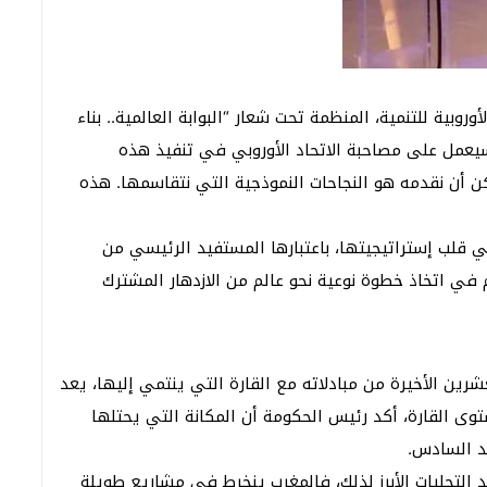
وبية للتنمية، المنظمة تحت شعار “البوابة العالمية.. بناء
يعمل على مصاحبة الاتحاد الأوروبي في تنفيذ هذه
كن أن نقدمه هو النجاحات النموذجية التي نتقاسمها. هذه
في قلب إستراتيجيتها، باعتبارها المستفيد الرئيسي من
مجة-، “ستساهم في اتخاذ خطوة نوعية نحو عالم من الازدهار المشترك
رين الأخيرة من مبادلاته مع القارة التي ينتمي إليها، يعد
وى القارة، أكد رئيس الحكومة أن المكانة التي يحتلها
مد السادس.
حد التجليات الأبرز لذلك، فالمغرب ينخرط في مشاريع طويلة