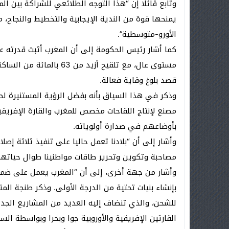
وتابع قائلا إن “هذا التوجه الطلائعي للشراكة بين الم
يمنحها قوة من الندية الإيجابية والتخطيط والنجاح، م
الأورو-متوسطية”.
كما أشار رئيس الحكومة إلى أن المغرب أثبت قدرته ع
مستوى عال، مع تلقيح أزيد
قصد بلوغ وقاية فعالة.
وذكر في هذا السياق بأنه بفضل الرؤية المستنيرة لص
مصنع لإنتاج اللقاحات مخصص للمغرب والقارة الإفريقي
بأوضاعهم في صدارة أولوياته.
وأشار إلى أن “بلادنا تعمل حاليا على تنفيذ ثلاثة إصل
مصاحبة وتكوين وتحرير طاقات مواطنينا طوال حياتهم
وأشار من جهة أخرى، إلى أن “المغرب يعمل على ضمان ت
بإنشاء بنيات تحتية من الدرجة الأولى. وذكر طنجة ا
للشحن، والذي تنضاف إليه العديد من المشاريع الجديد
القارتين الإفريقية والأوروبية جوا وبحرا وبواسطة ال