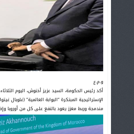
و.م.ع
أكد رئيس الحكومة، السيد عزيز أخنوش، اليوم الثلاثاء
الإستراتيجية المبتكرة “البوابة العالمية” (غلوبال غي
مندمجة وربط معزز يعود بالنفع على كل من أوروبا وإفر