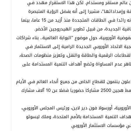
ن عالم مستقر ومستدام. لكن هذا الاستقرار مهدد في
ة وإمداداتها”، مشيرا إلى أنه بفضل الرؤية المتبصرة
لجلالة الملك، تحمل المغرب مسؤولياته انطلاقا من كونه رائدا في الطاقات المتجددة منذ أزيد من 15 عاما، بينما
قية الجديدة، من قبيل تطوير الهيدروجين الأخضر.
أطلقته المفوضية الأوروبية، حول موضوع “البوابة العالمية.. بناء شراكات
ة الاتحاد الأوروبي الجديدة الرامية إلى الاستثمار في
 القطاعات الرقمية والطاقة والنقل، وتعزيز منظومات الصحة،
ظاهر عدم المساواة وتضع أهداف التنمية المستدامة على
ون ينتمون للقطاع الخاص من جميع أنحاء العالم في الأيام
الأوروبية للتنمية. ويستقبل هذا الحدث المنظم وفق نمط هجين 2500 مشاركا حضوريا فضلا عن 10 آلاف مشارك
أوروبية، أورسولا فون دير لاين، ورئيس المجلس الأوروبي،
هداف التنمية المستدامة بالأمم المتحدة، وملك ليسوتو
ي مؤسسات الاستثمار الأوروبي