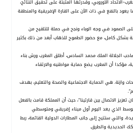
غرب-الاتحاد الأوروبي، وقدرتها المثبتة على تحقيق النتائج،
ا يعود بالنفع في ذات الآن على القارة الإفريقية والمنطقة
لى الصمود في وجه الوباء ونجح في حملة للتلقيح من
 من 63 بالمائة من الساكنة بشكل كامل، مع حضور الطموح للذهاب أبعد من ذلك بكثير
احب الجلالة الملك محمد السادس، أطلق المغرب ورش بناء
ة، مؤكدا أن المغرب يضع حماية مواطنيه والارتقاء
احات وازنة. هي الحماية الاجتماعية والصحة والتعليم، بهدف
”.
عزيز الاتصال بين قارتينا”، حيث أن المملكة قامت بالفعل
لمتوسط الذي يعد اليوم أول ميناء إفريقي ومتوسطي
ة، والتي ستتيح إلى جانب المطارات الدولية القائمة، ربط
سكك الحديدية والطرق.