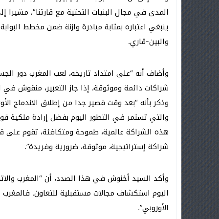
المدى في مجال البنيات التحتية مع قارتنا”، مشيرا إل
ينبغي اعتباره بمثابة مبادرة وازنة ضمن مخطط البوابة ا
والبين-قاري.
وأضاف أنه “على امتداد تاريخه، لعب المغرب دور الجسر أ
شراكات دائمة وموثوقة، إذا جاز التعبير، منقوش في الت
وذكر بأنه “بعد وقت قصير جدا من إطلاق الاندماج الأور
والتي تستمر في التطور اليوم بفضل إرادة ملكية قوية 
هذه الشراكة عالمية، طموحة ومتكافئة، تقوم على ق
شراكة إستراتيجية، موثوقة، ضرورية وفريدة”.
وأكد السيد أخنوش في هذا الصدد، أن “المغرب والات
اليوم استكشاف مجالات مستقبلية للتعاون. فالمغرب يع
الأوروبي”.