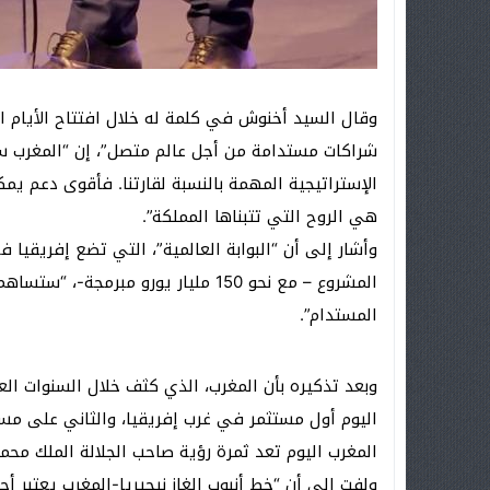
وقال السيد أخنوش في كلمة له خلال افتتاح الأيام الأور
شراكات مستدامة من أجل عالم متصل”، إن “المغرب س
الإستراتيجية المهمة بالنسبة لقارتنا. فأقوى دعم يم
هي الروح التي تتبناها المملكة”.
وأشار إلى أن “البوابة العالمية”، التي تضع إفريقيا 
المشروع – مع نحو 150 مليار يورو مبر
المستدام”.
وبعد تذكيره بأن المغرب، الذي كثف خلال السنوات العش
اليوم أول مستثمر في غرب إفريقيا، والثاني على مست
المغرب اليوم تعد ثمرة رؤية صاحب الجلالة الملك مح
ولفت إلى أن “خط أنبوب الغاز نيجيريا-المغرب يعتبر أ