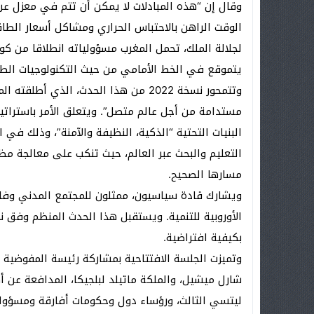
وقال إن “هذه المبادلات لا يمكن أن تتم في معزل ع
الوقت الراهن بالاحتباس الحراري ومشاكل أسعار الطاق
يتموقع في الخط الأمامي من حيث التكنولوجيات الطا
وتتمحور نسخة 2022 من هذا الحدث، الذي 
مستدامة من أجل عالم متصل”. ويتعلق الأمر باستراتيجي
البنيات التحتية “الذكية، النظيفة والآمنة”، وذلك في
التعليم والبحث عبر العالم، حيث تنكب على معالجة م
مسارها الصحيح.
ويشارك قادة سياسيون، ممثلون للمجتمع المدني وفاعل
بكيفية افتراضية.
وتميزت الجلسة الافتتاحية بمشاركة رئيسة المفوضية ال
شارل ميشيل، والملكة ماتيلد لبلجيكا، المدافعة عن أ
ليتسي الثالث، ورؤساء دول وحكومات أفارقة ومسؤول