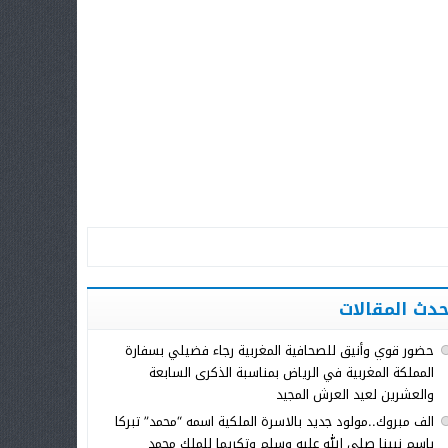
حدث المقالات
حضور قوي وأنيق للصحافية المغربية رجاء فضيلي بسفارة
المملكة المغربية في الرياض بمناسبة الذكرى السابعة
والعشرين لعيد العرش المجيد
الف مبروك..مولود جديد بالاسرة الملكية اسمه “محمد” تبركا
باسم نبينا صلى الله عليه وسلم وتكريما للملك محمد