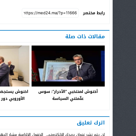
رابط مختصر
مقالات ذات صلة
أخنوش لمنتخبي “الأحرار”: سوس
اخنوش يستجضر 
علّمتني السياسة
الأوروبي دور ج
قضية ال
اترك تعليق
لن يتم نشر عنوان بريدك الإلكتروني.
الحقول الإلزامية مشار إليها