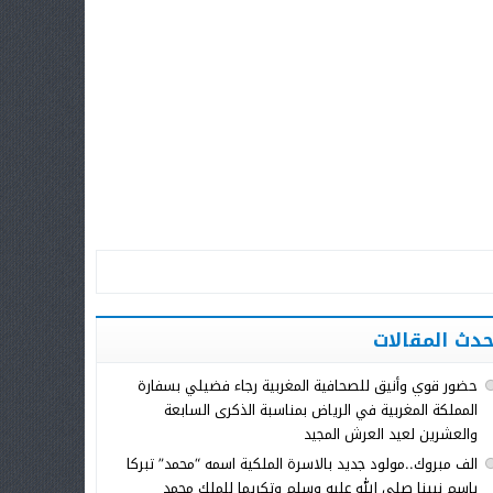
حدث المقالات
حضور قوي وأنيق للصحافية المغربية رجاء فضيلي بسفارة
المملكة المغربية في الرياض بمناسبة الذكرى السابعة
والعشرين لعيد العرش المجيد
الف مبروك..مولود جديد بالاسرة الملكية اسمه “محمد” تبركا
باسم نبينا صلى الله عليه وسلم وتكريما للملك محمد