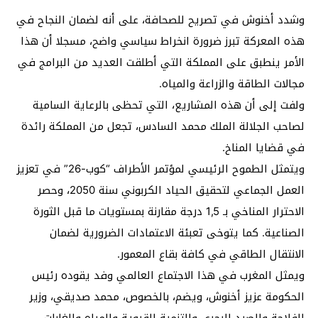
وشدد أخنوش في تصريح للصحافة، على أنه لضمان النجاح في
هذه المعركة تبرز ضرورة انخراط سياسي واضح، مسجلا أن هذا
الأمر ينطبق على المملكة التي أطلقت العديد من البرامج في
مجالات الطاقة والزراعة والمياه.
ولفت إلى أن هذه المشاريع، التي تحظى بالرعاية السامية
لصاحب الجلالة الملك محمد السادس، تجعل من المملكة رائدة
في قضايا المناخ.
ويتمثل الطموح الرئيسي لمؤتمر الأطراف “كوب-26” في تعزيز
العمل الجماعي لتحقيق الحياد الكربوني سنة 2050، وحصر
الاحترار المناخي بـ 1,5 درجة مقارنة بمستويات ما قبل الثورة
الصناعية. كما يتوخى تعبئة الاعتمادات الضرورية لضمان
الانتقال الطاقي في كافة بقاع المعمور.
ويمثل المغرب في هذا الاجتماع العالمي وفد يقوده رئيس
الحكومة عزيز أخنوش، ويضم، بالخصوص، محمد صديقي، وزير
الفلاحة والصيد البحري والتنمية القروية والمياه والغابات،