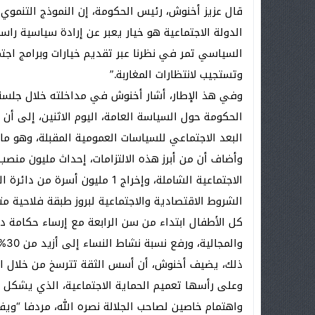
قال عزيز أخنوش، رئيس الحكومة، إن النموذج التنموي 
الدولة الاجتماعية هو خيار يعبر عن إرادة سياسية را
السياسي تمر في نظرنا عبر تقديم خيارات وبرامج اجتم
وتستجيب لانتظارات المغاربة.”
وفي هذ الإطار، أشار أخنوش في مداخلته خلال جلس
الحكومة حول السياسة العامة، اليوم الاثنين، إلى أن 
البعد الاجتماعي للسياسات العمومية المقبلة، وهو ما 
الاجتماعية الشاملة، وإخراج 1 م
الشروط الاقتصادية والاجتماعية لبروز طبقة فلاحية م
كل الأطفال ابتداء من سن الرابعة مع إرساء حكامة دا
والمجالية، ورفع نسبة نشاط النساء إلى أزيد من 30% عوض 20% حاليا.
ذلك، يضيف أخنوش، أن أسس الثقة تترسخ من خلال الوفاء
وعلى رأسها تعميم الحماية الاجتماعية، الذي يشكل و
واهتمام خاصين لصاحب الجلالة نصره الله، مردفا “وي