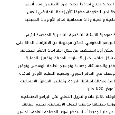
الجديد يحتاج نموذجا جديدا في التدبير، وإرساء أسس
سخة لدى الحكومة، مضيفا “لأن إعادة الثقة في العمل
اعية واقعية وذات مصداقية تعالج الأولويات الحقيقية
ة عمومية للأسئلة الشفهية الشهرية الموجهة لرئيس
البرنامج الحكومي، تضمّن مجموعة من الالتزامات الدالة على
يمكن أولا استخلاصه من خلال الالتزامات العشر للحكومة.
وأضاف أن من أبرز هذه الالتزامات، إحداث مليون منصب شغل صافي خلال 5 سنوات المقبلة، وتفعيل الحماية
ليون أسرة من دائرة الفقر والهشاشة، وحماية وتوسيع الطبقة الوسطى وتوفير
توسطة في العالم القروي، وتعميم التعليم الأولي لفائدة
ئمة وفعالة لمراقبة الجودة، وتقليص الفوارق الاجتماعية
 بالالتزامات والتنزيل الفعلي لكل البرامج الاجتماعية
رشا مجتمعيا مؤسسا للدولة الاجتماعية، يحظى بمتابعة
فرض علينا جميعا ألا نستحضر سوى المصلحة العامة، لتحسين