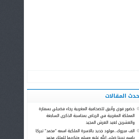
حدث المقالات
حضور قوي وأنيق للصحافية المغربية رجاء فضيلي بسفارة
المملكة المغربية في الرياض بمناسبة الذكرى السابعة
والعشرين لعيد العرش المجيد
الف مبروك..مولود جديد بالاسرة الملكية اسمه “محمد” تبركا
باسم نبينا صلى الله عليه وسلم وتكريما للملك محمد