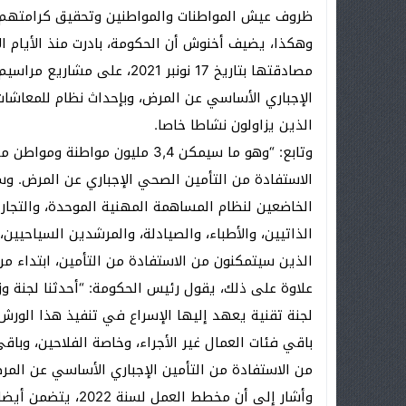
ظروف عيش المواطنات والمواطنين وتحقيق كرامتهم.
وهكذا، يضيف أخنوش أن الحكومة، بادرت منذ الأيام ال
الإجباري الأساسي عن ‏المرض، وبإحداث نظام للمعاشات
الذين يزاولون نشاطا خاصا.
وتابع: “وهو ما سيمكن 3,4 مليون 
الاستفادة من التأمين الصحي الإجباري عن المرض. وست
الخاضعين لنظام المساهمة المهنية الموحدة، والتجار
الذاتيين، والأطباء، والصيادلة، والمرشدين السياحيين
الذين سيتمكنون من الاستفادة من التأمين، ابتداء من
علاوة على ذلك، يقول رئيس الحكومة: “أحدثنا لجنة وز
لجنة تقنية يعهد إليها الإسراع في تنفيذ هذا الور
باقي فئات العمال غير الأجراء، وخاصة الفلاحين، وباق
من الاستفادة من التأمين الإجباري الأساسي عن المر
وأشار إلى أن مخطط ا