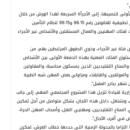
”
أولى لتنصيبها، إلى الأجرأة السريعة لهذا الورش من خلال
مصادقتها بتاريخ 17 نونبر 2021، على مشاريع مراسيم تطبيقية للقانونين رقم 98.15 و99.15 لنظام التأمين
 لفئات المهنيين والعمال المستقلين والأشخاص غير الأجراء
مواطنة ومواطن من فئة غير الأجراء، وذوي الحقوق المرتبطين بهم، من
توزع الفئات المعنية بهذه الدفعة الأولى، بين الأشخاص
 والصناع التقليديين الذين يمسكون محاسبة، والمقاولين
، والموثقين، والقابلات، ومزاولي بعض المهن شبه الطبية
 شهر يناير المقبل”.
ارية لقيادة تنزيل هذا المشروع المجتمعي المهم، إلى جانب
ش، ونشتغل، داخل هذه اللجان، بشكل متواصل من أجل تمكين
ي الصناع التقليديين، ومهنيي النقل، وأصحاب المهن الحرة،
ض في أقرب الآجال”.
لعمل لسنة 2022، يتضمن أيضا التزاما بالجدولة الزمنية التي حددها خطاب العرش، تمكين