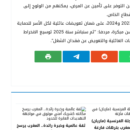
 من التوفر على تأمين عن المرض، يمكنهم من الولوج إلى
قطاع الخاص.
وشدّد أخنوش على أن الحكومة ستعمل خلال سنتي 2023 و2024، على ضمان تعويضات عائلية لكل الأسر للحماية
من المخاطر المرتبطة بالطفولة ودعم التمدرس في سن مبكرة، مردفا: “ثم سنباشر سنة 2025 توسيع الانخراط
ت العائلية والتعويض عن فقدان الشغل”.
جلة الفرنسية (ماريان)
ثقة عالمية وخبرة رائدة.. المغرب يرسخ
مغرب بترهات فارغة